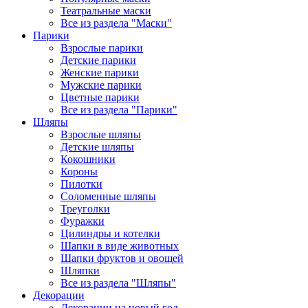
Театральные маски
Все из раздела "Маски"
Парики
Взрослые парики
Детские парики
Женские парики
Мужские парики
Цветные парики
Все из раздела "Парики"
Шляпы
Взрослые шляпы
Детские шляпы
Кокошники
Короны
Пилотки
Соломенные шляпы
Треуголки
Фуражки
Цилиндры и котелки
Шапки в виде животных
Шапки фруктов и овощей
Шляпки
Все из раздела "Шляпы"
Декорации
Декорации на новый год