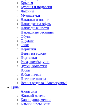
Крылья
Кулоны и подвески
Лысины
Мундштуки
Накидки и плащи
Накладки на обувь
Накладные ногти
Накладные ресницы
Обувь
Оружие
Очки
Перчатки
Перья на голову
Подтяжки
Рога, нимбы, уши
Чулки, колготки
Юбки
Юбки-пачки
Цветные линзы
Все из раздела "Аксессуары"
Грим
Аквагрим
Жидкий латекс
Карандаши, мелки
Клыки, носы, уши