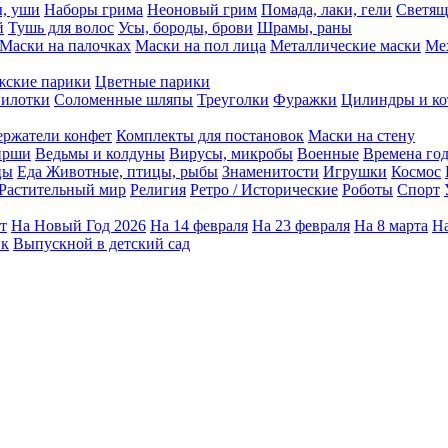
ы, уши
Наборы грима
Неоновый грим
Помада, лаки, гели
Светящ
й
Тушь для волос
Усы, бороды, брови
Шрамы, раны
Маски на палочках
Маски на пол лица
Металлические маски
Ме
ские парики
Цветные парики
илотки
Соломенные шляпы
Треуголки
Фуражки
Цилиндры и ко
ержатели конфет
Комплекты для постановок
Маски на стену
ирши
Ведьмы и колдуны
Вирусы, микробы
Военные
Времена го
цы
Еда
Животные, птицы, рыбы
Знаменитости
Игрушки
Космос
Растительный мир
Религия
Ретро / Исторические
Роботы
Спорт
т
На Новый Год 2026
На 14 февраля
На 23 февраля
На 8 марта
На
ик
Выпускной в детский сад