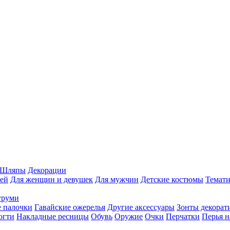
Шляпы
Декорации
ей
Для женщин и девушек
Для мужчин
Детские костюмы
Темати
уруми
 палочки
Гавайские ожерелья
Другие аксессуары
Зонты декорат
огти
Накладные ресницы
Обувь
Оружие
Очки
Перчатки
Перья н