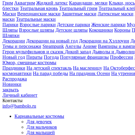
Грим
Аквагрим
Жидкий латекс
Карандаши, мелки
Клыки, нос
блестки
Театральная кровь
Театральный грим
Театральный кле
Маски
Венецианские маски
Защитные маски
Латексные маски
маски
Театральные маски
Парики
Взрослые парики
Детские парики
Женские парики
Муж
Шляпы
Взрослые шляпы
Детские шляпы
Кокошники
Короны
П
Шляпки
Декорации
Декорации на новый год
Декорации на Хэллоуин
Д
Темы и персонажи
Steampunk
Ангелы
Аниме
Вампиры и вамп
Герои мультфильмов и сказок
Дикий запад
Дьяволы и Дьяволи
Новый год
Пираты
Погода
Популярные франшизы
Профессии
Юмор, смешные костюмы
Праздники
На детский спектакль
На масленицу
На Октоберфес
космонавтики
На парад победы
На праздник Осени
На утренн
Распродажа
Новинки
закрыть
Личный кабинет
Контакты
info@bambolo.ru
Карнавальные костюмы
Для девочек
Для мальчиков
Для малышей