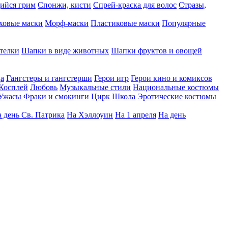
ийся грим
Спонжи, кисти
Спрей-краска для волос
Стразы,
ховые маски
Морф-маски
Пластиковые маски
Популярные
телки
Шапки в виде животных
Шапки фруктов и овощей
да
Гангстеры и гангстерши
Герои игр
Герои кино и комиксов
Косплей
Любовь
Музыкальные стили
Национальные костюмы
Ужасы
Фраки и смокинги
Цирк
Школа
Эротические костюмы
 день Св. Патрика
На Хэллоуин
На 1 апреля
На день