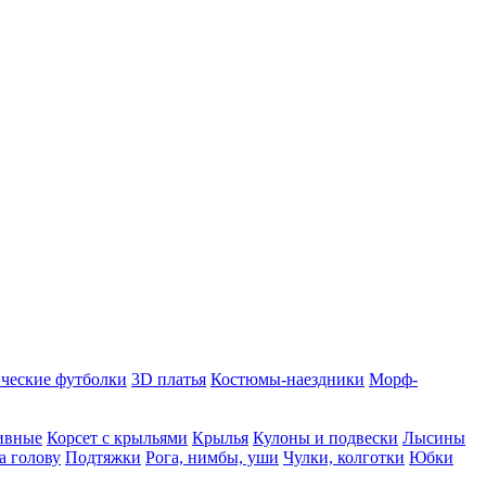
ческие футболки
3D платья
Костюмы-наездники
Морф-
ивные
Корсет с крыльями
Крылья
Кулоны и подвески
Лысины
а голову
Подтяжки
Рога, нимбы, уши
Чулки, колготки
Юбки