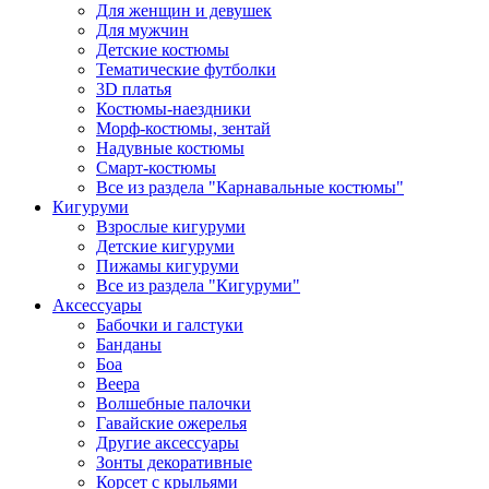
Для женщин и девушек
Для мужчин
Детские костюмы
Тематические футболки
3D платья
Костюмы-наездники
Морф-костюмы, зентай
Надувные костюмы
Смарт-костюмы
Все из раздела "Карнавальные костюмы"
Кигуруми
Взрослые кигуруми
Детские кигуруми
Пижамы кигуруми
Все из раздела "Кигуруми"
Аксессуары
Бабочки и галстуки
Банданы
Боа
Веера
Волшебные палочки
Гавайские ожерелья
Другие аксессуары
Зонты декоративные
Корсет с крыльями