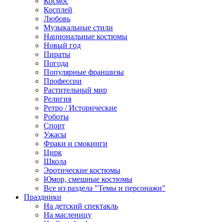
Космос
Косплей
Любовь
Музыкальные стили
Национальные костюмы
Новый год
Пираты
Погода
Популярные франшизы
Профессии
Растительный мир
Религия
Ретро / Исторические
Роботы
Спорт
Ужасы
Фраки и смокинги
Цирк
Школа
Эротические костюмы
Юмор, смешные костюмы
Все из раздела "Темы и персонажи"
Праздники
На детский спектакль
На масленицу