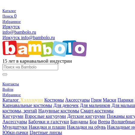
Каталог
0
Поиск
Избранное
Иркутск
info@bambolo.ru
Иркутск
info@bambolo.ru
15 лет в карнавальной индустрии
Контакты
Войти
Избранное
Каталог
Хэлллоуин
Костюмы
Аксессуары
Грим
Маски
Парики
Карнавальные костюмы
Для девочек
Для мальчиков
Для малыш
костюмы, зентай
Надувные костюмы
Смарт-костюмы
Кигуруми
Взрослые кигуруми
Детские кигуруми
Пижамы киг
Аксессуары
Бабочки и галстуки
Банданы
Боа
Веера
Волшебные
Мундштуки
Накидки и плащи
Накладки на обувь
Накладные н
Юбки-пачки
Цветные линзы