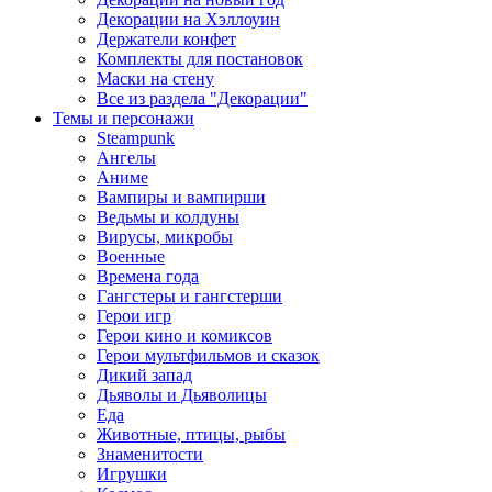
Декорации на Хэллоуин
Держатели конфет
Комплекты для постановок
Маски на стену
Все из раздела "Декорации"
Темы и персонажи
Steampunk
Ангелы
Аниме
Вампиры и вампирши
Ведьмы и колдуны
Вирусы, микробы
Военные
Времена года
Гангстеры и гангстерши
Герои игр
Герои кино и комиксов
Герои мультфильмов и сказок
Дикий запад
Дьяволы и Дьяволицы
Еда
Животные, птицы, рыбы
Знаменитости
Игрушки