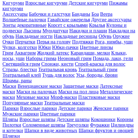
Кигуруми
Взрослые кигуруми
Детские кигуруми
Пижамы
кигуруми
Аксессуары
Бабочки и галстуки
Банданы
Боа
Веера
Волшебные палочки
Гавайские ожерелья
Другие аксессуары
Зонты декоративные
Корсет с крыльями
Крылья
Кулоны и
подвески
Лысины
Мундштуки
Накидки и плащи
Накладки на
обувь
Накладные ногти
Накладные ресницы
Обувь
Оружие
Очки
Перчатки
Перья на голову
Подтяжки
Рога, нимбы, уши
Чулки, колготки
Юбки
Юбки-пачки
Цветные линзы
Грим
Аквагрим
Жидкий латекс
Карандаши, мелки
Клыки,
носы, уши
Наборы грима
Неоновый грим
Помада, лаки, гели
Светящийся грим
Спонжи, кисти
Спрей-краска для волос
Стразы, блестки
Театральная кровь
Театральный грим
Театральный клей
Тушь для волос
Усы, бороды, брови
Шрамы, раны
Маски
Венецианские маски
Защитные маски
Латексные
маски
Маски на палочках
Маски на пол лица
Металлические
маски
Меховые маски
Морф-маски
Пластиковые маски
Популярные маски
Театральные маски
Парики
Взрослые парики
Детские парики
Женские парики
Мужские парики
Цветные парики
Шляпы
Взрослые шляпы
Детские шляпы
Кокошники
Короны
Пилотки
Соломенные шляпы
Треуголки
Фуражки
Цилиндры
и котелки
Шапки в виде животных
Шапки фруктов и овощей
Шляпки