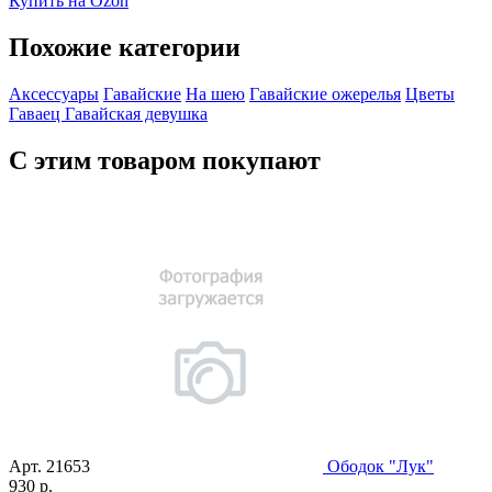
Купить на Ozon
Похожие категории
Аксессуары
Гавайские
На шею
Гавайские ожерелья
Цветы
Гаваец
Гавайская девушка
С этим товаром покупают
Арт.
21653
Ободок "Лук"
930 р.