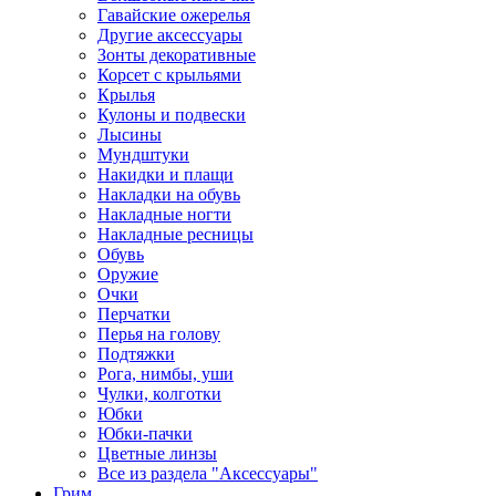
Гавайские ожерелья
Другие аксессуары
Зонты декоративные
Корсет с крыльями
Крылья
Кулоны и подвески
Лысины
Мундштуки
Накидки и плащи
Накладки на обувь
Накладные ногти
Накладные ресницы
Обувь
Оружие
Очки
Перчатки
Перья на голову
Подтяжки
Рога, нимбы, уши
Чулки, колготки
Юбки
Юбки-пачки
Цветные линзы
Все из раздела "Аксессуары"
Грим