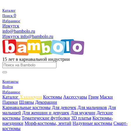
Каталог
0
Поиск
Избранное
Иркутск
info@bambolo.ru
Иркутск
info@bambolo.ru
15 лет в карнавальной индустрии
Контакты
Войти
Избранное
Каталог
Хэлллоуин
Костюмы
Аксессуары
Грим
Маски
Парики
Шляпы
Декорации
Карнавальные костюмы
Для девочек
Для мальчиков
Для
малышей
Для женщин и девушек
Для мужчин
Детские
костюмы
Тематические футболки
3D платья
Костюмы-
наездники
Морф-костюмы, зентай
Надувные костюмы
Смарт-
костюмы