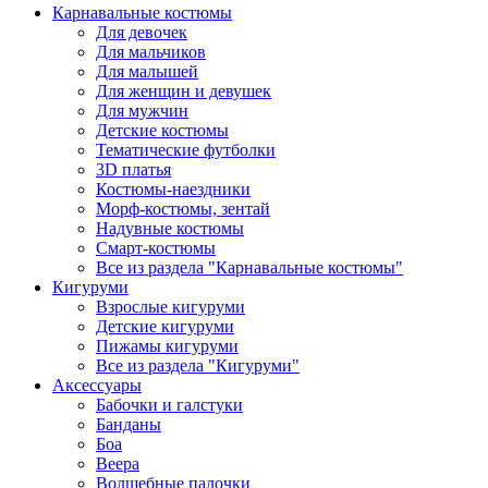
Карнавальные костюмы
Для девочек
Для мальчиков
Для малышей
Для женщин и девушек
Для мужчин
Детские костюмы
Тематические футболки
3D платья
Костюмы-наездники
Морф-костюмы, зентай
Надувные костюмы
Смарт-костюмы
Все из раздела "Карнавальные костюмы"
Кигуруми
Взрослые кигуруми
Детские кигуруми
Пижамы кигуруми
Все из раздела "Кигуруми"
Аксессуары
Бабочки и галстуки
Банданы
Боа
Веера
Волшебные палочки