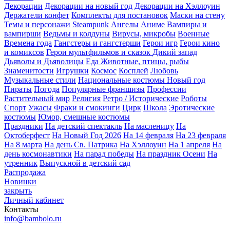
Декорации
Декорации на новый год
Декорации на Хэллоуин
Держатели конфет
Комплекты для постановок
Маски на стену
Темы и персонажи
Steampunk
Ангелы
Аниме
Вампиры и
вампирши
Ведьмы и колдуны
Вирусы, микробы
Военные
Времена года
Гангстеры и гангстерши
Герои игр
Герои кино
и комиксов
Герои мультфильмов и сказок
Дикий запад
Дьяволы и Дьяволицы
Еда
Животные, птицы, рыбы
Знаменитости
Игрушки
Космос
Косплей
Любовь
Музыкальные стили
Национальные костюмы
Новый год
Пираты
Погода
Популярные франшизы
Профессии
Растительный мир
Религия
Ретро / Исторические
Роботы
Спорт
Ужасы
Фраки и смокинги
Цирк
Школа
Эротические
костюмы
Юмор, смешные костюмы
Праздники
На детский спектакль
На масленицу
На
Октоберфест
На Новый Год 2026
На 14 февраля
На 23 февраля
На 8 марта
На день Св. Патрика
На Хэллоуин
На 1 апреля
На
день космонавтики
На парад победы
На праздник Осени
На
утренник
Выпускной в детский сад
Распродажа
Новинки
закрыть
Личный кабинет
Контакты
info@bambolo.ru