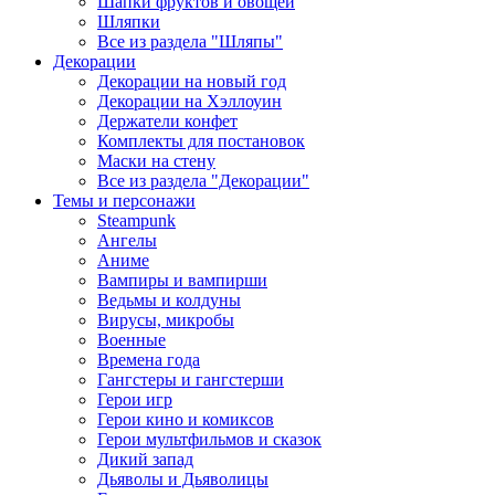
Шапки фруктов и овощей
Шляпки
Все из раздела "Шляпы"
Декорации
Декорации на новый год
Декорации на Хэллоуин
Держатели конфет
Комплекты для постановок
Маски на стену
Все из раздела "Декорации"
Темы и персонажи
Steampunk
Ангелы
Аниме
Вампиры и вампирши
Ведьмы и колдуны
Вирусы, микробы
Военные
Времена года
Гангстеры и гангстерши
Герои игр
Герои кино и комиксов
Герои мультфильмов и сказок
Дикий запад
Дьяволы и Дьяволицы