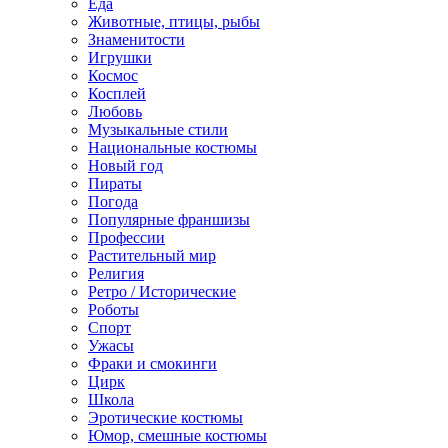
Еда
Животные, птицы, рыбы
Знаменитости
Игрушки
Космос
Косплей
Любовь
Музыкальные стили
Национальные костюмы
Новый год
Пираты
Погода
Популярные франшизы
Профессии
Растительный мир
Религия
Ретро / Исторические
Роботы
Спорт
Ужасы
Фраки и смокинги
Цирк
Школа
Эротические костюмы
Юмор, смешные костюмы