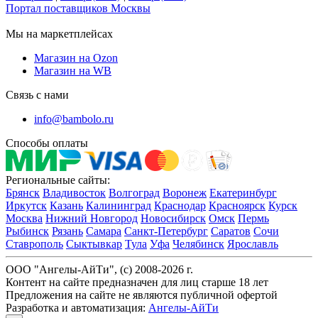
Портал поставщиков Москвы
Мы на маркетплейсах
Магазин на Ozon
Магазин на WB
Связь с нами
info@bambolo.ru
Способы оплаты
Региональные сайты:
Брянск
Владивосток
Волгоград
Воронеж
Екатеринбург
Иркутск
Казань
Калининград
Краснодар
Красноярск
Курск
Москва
Нижний Новгород
Новосибирск
Омск
Пермь
Рыбинск
Рязань
Самара
Санкт-Петербург
Саратов
Сочи
Ставрополь
Сыктывкар
Тула
Уфа
Челябинск
Ярославль
ООО "Ангелы-АйТи", (c) 2008-2026 г.
Контент на сайте предназначен для лиц старше 18 лет
Предложения на сайте не являются публичной офертой
Разработка и автоматизация:
Ангелы-АйТи