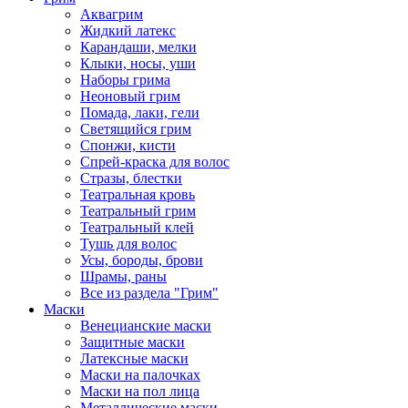
Аквагрим
Жидкий латекс
Карандаши, мелки
Клыки, носы, уши
Наборы грима
Неоновый грим
Помада, лаки, гели
Светящийся грим
Спонжи, кисти
Спрей-краска для волос
Стразы, блестки
Театральная кровь
Театральный грим
Театральный клей
Тушь для волос
Усы, бороды, брови
Шрамы, раны
Все из раздела "Грим"
Маски
Венецианские маски
Защитные маски
Латексные маски
Маски на палочках
Маски на пол лица
Металлические маски