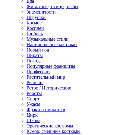
Еда
Животные, птицы, рыбы
Знаменитости
Игрушки
Космос
Косплей
Любовь
Музыкальные стили
Национальные костюмы
Новый год
Пираты
Погода
Популярные франшизы
Профессии
Растительный мир
Религия
Ретро / Исторические
Роботы
Спорт
Ужасы
Фраки и смокинги
Цирк
Школа
Эротические костюмы
Юмор, смешные костюмы