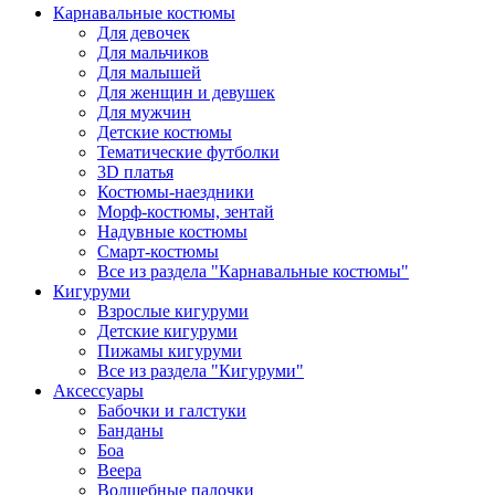
Карнавальные костюмы
Для девочек
Для мальчиков
Для малышей
Для женщин и девушек
Для мужчин
Детские костюмы
Тематические футболки
3D платья
Костюмы-наездники
Морф-костюмы, зентай
Надувные костюмы
Смарт-костюмы
Все из раздела "Карнавальные костюмы"
Кигуруми
Взрослые кигуруми
Детские кигуруми
Пижамы кигуруми
Все из раздела "Кигуруми"
Аксессуары
Бабочки и галстуки
Банданы
Боа
Веера
Волшебные палочки