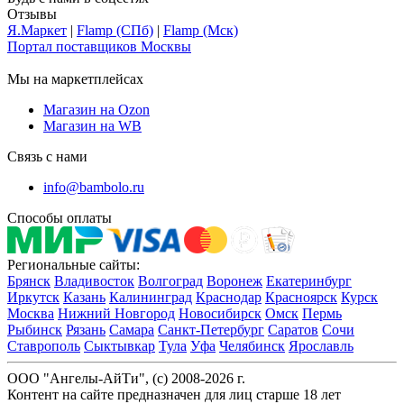
Отзывы
Я.Маркет
|
Flamp (СПб)
|
Flamp (Мск)
Портал поставщиков Москвы
Мы на маркетплейсах
Магазин на Ozon
Магазин на WB
Связь с нами
info@bambolo.ru
Способы оплаты
Региональные сайты:
Брянск
Владивосток
Волгоград
Воронеж
Екатеринбург
Иркутск
Казань
Калининград
Краснодар
Красноярск
Курск
Москва
Нижний Новгород
Новосибирск
Омск
Пермь
Рыбинск
Рязань
Самара
Санкт-Петербург
Саратов
Сочи
Ставрополь
Сыктывкар
Тула
Уфа
Челябинск
Ярославль
ООО "Ангелы-АйТи", (c) 2008-2026 г.
Контент на сайте предназначен для лиц старше 18 лет