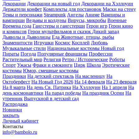
Декорации
Декорации на новый год
Декорации на Хэллоуин
Держатели конфет
Комплекты для постановок
Маски на стену
Темы и персонажи
Steampunk
Ангелы
Аниме
Вампиры и
вампирши
Ведьмы и колдуны
Вирусы, микробы
Военные
Времена года
Гангстеры и гангстерши
Герои игр
Герои кино
и комиксов
Герои мультфильмов и сказок
Дикий запад
Дьяволы и Дьяволицы
Еда
Животные, птицы, рыбы
Знаменитости
Игрушки
Космос
Косплей
Любовь
Музыкальные стили
Национальные костюмы
Новый год
Пираты
Погода
Популярные франшизы
Профессии
Растительный мир
Религия
Ретро / Исторические
Роботы
Спорт
Ужасы
Фраки и смокинги
Цирк
Школа
Эротические
костюмы
Юмор, смешные костюмы
Праздники
На детский спектакль
На масленицу
На
Октоберфест
На Новый Год 2026
На 14 февраля
На 23 февраля
На 8 марта
На день Св. Патрика
На Хэллоуин
На 1 апреля
На
день космонавтики
На парад победы
На праздник Осени
На
утренник
Выпускной в детский сад
Распродажа
Новинки
закрыть
Личный кабинет
Контакты
info@bambolo.ru