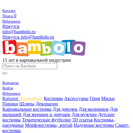
Каталог
0
Поиск
Избранное
Иркутск
info@bambolo.ru
Иркутск
info@bambolo.ru
15 лет в карнавальной индустрии
Контакты
Войти
Избранное
Каталог
Хэлллоуин
Костюмы
Аксессуары
Грим
Маски
Парики
Шляпы
Декорации
Карнавальные костюмы
Для девочек
Для мальчиков
Для
малышей
Для женщин и девушек
Для мужчин
Детские
костюмы
Тематические футболки
3D платья
Костюмы-
наездники
Морф-костюмы, зентай
Надувные костюмы
Смарт-
костюмы