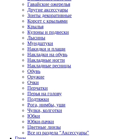
Гавайские ожерелья
Другие аксессуары
Зонты декоративные
Корсет с крыльями
Крылья
Кулоны и подвески
Лысины
Мундштуки
Накидки и плащи
Накладки на обувь
Накладные ногти
Накладные ресницы
Обувь
Оружие
Очки
Перчатки
Перья на голову
Подтяжки
Рога, нимбы, уши
Чулки, колготки
Юбки
Юбки-пачки
Цветные линзы
Все из раздела "Аксессуары"
Грим