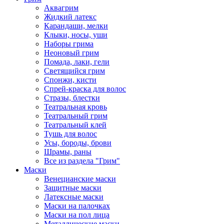
Аквагрим
Жидкий латекс
Карандаши, мелки
Клыки, носы, уши
Наборы грима
Неоновый грим
Помада, лаки, гели
Светящийся грим
Спонжи, кисти
Спрей-краска для волос
Стразы, блестки
Театральная кровь
Театральный грим
Театральный клей
Тушь для волос
Усы, бороды, брови
Шрамы, раны
Все из раздела "Грим"
Маски
Венецианские маски
Защитные маски
Латексные маски
Маски на палочках
Маски на пол лица
Металлические маски