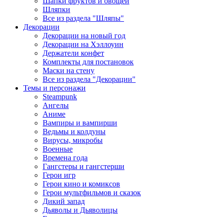
Шапки фруктов и овощей
Шляпки
Все из раздела "Шляпы"
Декорации
Декорации на новый год
Декорации на Хэллоуин
Держатели конфет
Комплекты для постановок
Маски на стену
Все из раздела "Декорации"
Темы и персонажи
Steampunk
Ангелы
Аниме
Вампиры и вампирши
Ведьмы и колдуны
Вирусы, микробы
Военные
Времена года
Гангстеры и гангстерши
Герои игр
Герои кино и комиксов
Герои мультфильмов и сказок
Дикий запад
Дьяволы и Дьяволицы