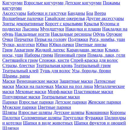
Кигуруми
Взрослые кигуруми
Детские кигуруми
Пижамы
кигуруми
Аксессуары
Бабочки и галстуки
Банданы
Боа
Веера
Волшебные палочки
Гавайские ожерелья
Другие аксессуары
Зонты декоративные
Корсет с крыльями
Крылья
Кулоны и
подвески
Лысины
Мундштуки
Накидки и плащи
Накладки на
обувь
Накладные ногти
Накладные ресницы
Обувь
Оружие
Очки
Перчатки
Перья на голову
Подтяжки
Рога, нимбы, уши
Чулки, колготки
Юбки
Юбки-пачки
Цветные линзы
Грим
Аквагрим
Жидкий латекс
Карандаши, мелки
Клыки,
носы, уши
Наборы грима
Неоновый грим
Помада, лаки, гели
Светящийся грим
Спонжи, кисти
Спрей-краска для волос
Стразы, блестки
Театральная кровь
Театральный грим
Театральный клей
Тушь для волос
Усы, бороды, брови
Шрамы, раны
Маски
Венецианские маски
Защитные маски
Латексные
маски
Маски на палочках
Маски на пол лица
Металлические
маски
Меховые маски
Морф-маски
Пластиковые маски
Популярные маски
Театральные маски
Парики
Взрослые парики
Детские парики
Женские парики
Мужские парики
Цветные парики
Шляпы
Взрослые шляпы
Детские шляпы
Кокошники
Короны
Пилотки
Соломенные шляпы
Треуголки
Фуражки
Цилиндры
и котелки
Шапки в виде животных
Шапки фруктов и овощей
Шляпки