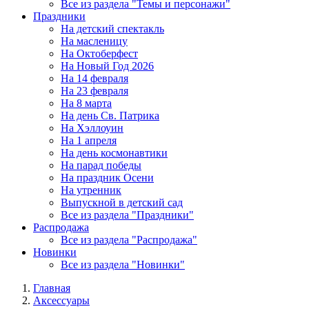
Все из раздела "Темы и персонажи"
Праздники
На детский спектакль
На масленицу
На Октоберфест
На Новый Год 2026
На 14 февраля
На 23 февраля
На 8 марта
На день Св. Патрика
На Хэллоуин
На 1 апреля
На день космонавтики
На парад победы
На праздник Осени
На утренник
Выпускной в детский сад
Все из раздела "Праздники"
Распродажа
Все из раздела "Распродажа"
Новинки
Все из раздела "Новинки"
Главная
Аксессуары