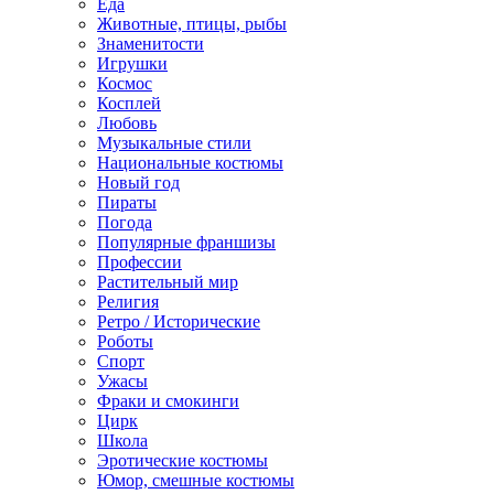
Еда
Животные, птицы, рыбы
Знаменитости
Игрушки
Космос
Косплей
Любовь
Музыкальные стили
Национальные костюмы
Новый год
Пираты
Погода
Популярные франшизы
Профессии
Растительный мир
Религия
Ретро / Исторические
Роботы
Спорт
Ужасы
Фраки и смокинги
Цирк
Школа
Эротические костюмы
Юмор, смешные костюмы