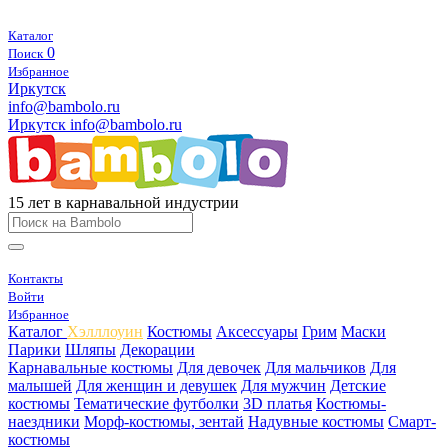
Каталог
0
Поиск
Избранное
Иркутск
info@bambolo.ru
Иркутск
info@bambolo.ru
15 лет в карнавальной индустрии
Контакты
Войти
Избранное
Каталог
Хэлллоуин
Костюмы
Аксессуары
Грим
Маски
Парики
Шляпы
Декорации
Карнавальные костюмы
Для девочек
Для мальчиков
Для
малышей
Для женщин и девушек
Для мужчин
Детские
костюмы
Тематические футболки
3D платья
Костюмы-
наездники
Морф-костюмы, зентай
Надувные костюмы
Смарт-
костюмы