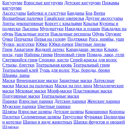
Кигуруми
Взрослые кигуруми
Детские кигуруми
Пижамы
кигуруми
Аксессуары
Бабочки и галстуки
Банданы
Боа
Веера
Волшебные палочки
Гавайские ожерелья
Другие аксессуары
Зонты декоративные
Корсет с крыльями
Крылья
Кулоны и
подвески
Лысины
Мундштуки
Накидки и плащи
Накладки на
обувь
Накладные ногти
Накладные ресницы
Обувь
Оружие
Очки
Перчатки
Перья на голову
Подтяжки
Рога, нимбы, уши
Чулки, колготки
Юбки
Юбки-пачки
Цветные линзы
Грим
Аквагрим
Жидкий латекс
Карандаши, мелки
Клыки,
носы, уши
Наборы грима
Неоновый грим
Помада, лаки, гели
Светящийся грим
Спонжи, кисти
Спрей-краска для волос
Стразы, блестки
Театральная кровь
Театральный грим
Театральный клей
Тушь для волос
Усы, бороды, брови
Шрамы, раны
Маски
Венецианские маски
Защитные маски
Латексные
маски
Маски на палочках
Маски на пол лица
Металлические
маски
Меховые маски
Морф-маски
Пластиковые маски
Популярные маски
Театральные маски
Парики
Взрослые парики
Детские парики
Женские парики
Мужские парики
Цветные парики
Шляпы
Взрослые шляпы
Детские шляпы
Кокошники
Короны
Пилотки
Соломенные шляпы
Треуголки
Фуражки
Цилиндры
и котелки
Шапки в виде животных
Шапки фруктов и овощей
Шляпки