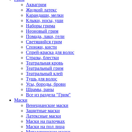
Аквагрим
Жидкий латекс
Карандаши, мелки
Клыки, носы, уши
Наборы грима
Неоновый грим
Помада, лаки, гели
Светящийся грим
Спонжи, кисти
Спрей-краска для волос
Стразы, блестки
Театральная кровь
Театральный грим
Театральный клей
Тушь для волос
Усы, бороды, брови
Шрамы, раны
Все из раздела "Грим"
Маски
Венецианские маски
Защитные маски
Латексные маски
Маски на палочках
Маски на пол лица
Металлические маски