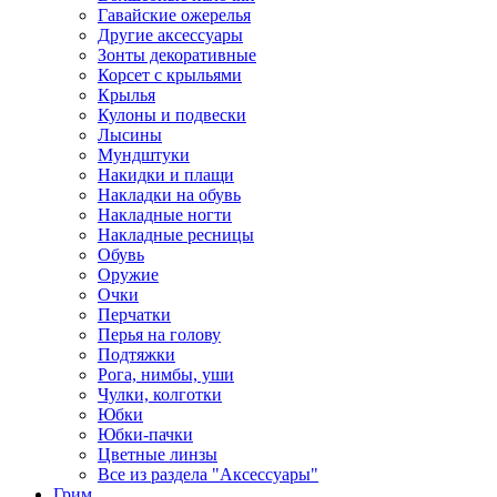
Гавайские ожерелья
Другие аксессуары
Зонты декоративные
Корсет с крыльями
Крылья
Кулоны и подвески
Лысины
Мундштуки
Накидки и плащи
Накладки на обувь
Накладные ногти
Накладные ресницы
Обувь
Оружие
Очки
Перчатки
Перья на голову
Подтяжки
Рога, нимбы, уши
Чулки, колготки
Юбки
Юбки-пачки
Цветные линзы
Все из раздела "Аксессуары"
Грим