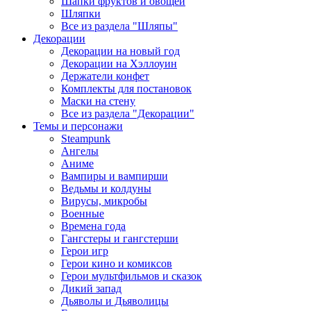
Шапки фруктов и овощей
Шляпки
Все из раздела "Шляпы"
Декорации
Декорации на новый год
Декорации на Хэллоуин
Держатели конфет
Комплекты для постановок
Маски на стену
Все из раздела "Декорации"
Темы и персонажи
Steampunk
Ангелы
Аниме
Вампиры и вампирши
Ведьмы и колдуны
Вирусы, микробы
Военные
Времена года
Гангстеры и гангстерши
Герои игр
Герои кино и комиксов
Герои мультфильмов и сказок
Дикий запад
Дьяволы и Дьяволицы