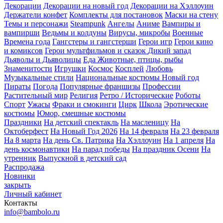
Декорации
Декорации на новый год
Декорации на Хэллоуин
Держатели конфет
Комплекты для постановок
Маски на стену
Темы и персонажи
Steampunk
Ангелы
Аниме
Вампиры и
вампирши
Ведьмы и колдуны
Вирусы, микробы
Военные
Времена года
Гангстеры и гангстерши
Герои игр
Герои кино
и комиксов
Герои мультфильмов и сказок
Дикий запад
Дьяволы и Дьяволицы
Еда
Животные, птицы, рыбы
Знаменитости
Игрушки
Космос
Косплей
Любовь
Музыкальные стили
Национальные костюмы
Новый год
Пираты
Погода
Популярные франшизы
Профессии
Растительный мир
Религия
Ретро / Исторические
Роботы
Спорт
Ужасы
Фраки и смокинги
Цирк
Школа
Эротические
костюмы
Юмор, смешные костюмы
Праздники
На детский спектакль
На масленицу
На
Октоберфест
На Новый Год 2026
На 14 февраля
На 23 февраля
На 8 марта
На день Св. Патрика
На Хэллоуин
На 1 апреля
На
день космонавтики
На парад победы
На праздник Осени
На
утренник
Выпускной в детский сад
Распродажа
Новинки
закрыть
Личный кабинет
Контакты
info@bambolo.ru