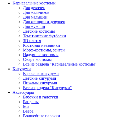
Карнавальные костюмы
Для девочек
Для мальчиков
Для малышей
Для женщин и девушек
Для мужчин
Детские костюмы
Тематические футболки
3D платья
Костюмы-наездники
Морф-костюмы, зентай
Надувные костюмы
Смарт-костюмы
Все из раздела "Карнавальные костюмы"
Кигуруми
Взрослые кигуруми
Детские кигуруми
Пижамы кигуруми
Все из раздела "Кигуруми"
Аксессуары
Бабочки и галстуки
Банданы
Боа
Веера
Волшебные палочки