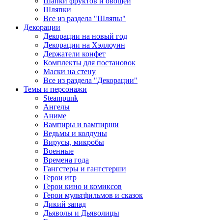
Шапки фруктов и овощей
Шляпки
Все из раздела "Шляпы"
Декорации
Декорации на новый год
Декорации на Хэллоуин
Держатели конфет
Комплекты для постановок
Маски на стену
Все из раздела "Декорации"
Темы и персонажи
Steampunk
Ангелы
Аниме
Вампиры и вампирши
Ведьмы и колдуны
Вирусы, микробы
Военные
Времена года
Гангстеры и гангстерши
Герои игр
Герои кино и комиксов
Герои мультфильмов и сказок
Дикий запад
Дьяволы и Дьяволицы