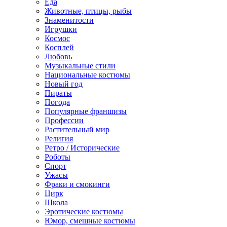
Еда
Животные, птицы, рыбы
Знаменитости
Игрушки
Космос
Косплей
Любовь
Музыкальные стили
Национальные костюмы
Новый год
Пираты
Погода
Популярные франшизы
Профессии
Растительный мир
Религия
Ретро / Исторические
Роботы
Спорт
Ужасы
Фраки и смокинги
Цирк
Школа
Эротические костюмы
Юмор, смешные костюмы