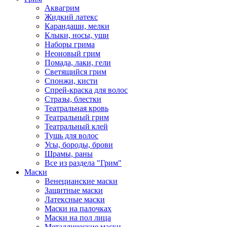
Аквагрим
Жидкий латекс
Карандаши, мелки
Клыки, носы, уши
Наборы грима
Неоновый грим
Помада, лаки, гели
Светящийся грим
Спонжи, кисти
Спрей-краска для волос
Стразы, блестки
Театральная кровь
Театральный грим
Театральный клей
Тушь для волос
Усы, бороды, брови
Шрамы, раны
Все из раздела "Грим"
Маски
Венецианские маски
Защитные маски
Латексные маски
Маски на палочках
Маски на пол лица
Металлические маски