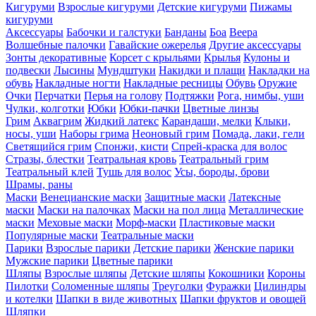
Кигуруми
Взрослые кигуруми
Детские кигуруми
Пижамы
кигуруми
Аксессуары
Бабочки и галстуки
Банданы
Боа
Веера
Волшебные палочки
Гавайские ожерелья
Другие аксессуары
Зонты декоративные
Корсет с крыльями
Крылья
Кулоны и
подвески
Лысины
Мундштуки
Накидки и плащи
Накладки на
обувь
Накладные ногти
Накладные ресницы
Обувь
Оружие
Очки
Перчатки
Перья на голову
Подтяжки
Рога, нимбы, уши
Чулки, колготки
Юбки
Юбки-пачки
Цветные линзы
Грим
Аквагрим
Жидкий латекс
Карандаши, мелки
Клыки,
носы, уши
Наборы грима
Неоновый грим
Помада, лаки, гели
Светящийся грим
Спонжи, кисти
Спрей-краска для волос
Стразы, блестки
Театральная кровь
Театральный грим
Театральный клей
Тушь для волос
Усы, бороды, брови
Шрамы, раны
Маски
Венецианские маски
Защитные маски
Латексные
маски
Маски на палочках
Маски на пол лица
Металлические
маски
Меховые маски
Морф-маски
Пластиковые маски
Популярные маски
Театральные маски
Парики
Взрослые парики
Детские парики
Женские парики
Мужские парики
Цветные парики
Шляпы
Взрослые шляпы
Детские шляпы
Кокошники
Короны
Пилотки
Соломенные шляпы
Треуголки
Фуражки
Цилиндры
и котелки
Шапки в виде животных
Шапки фруктов и овощей
Шляпки