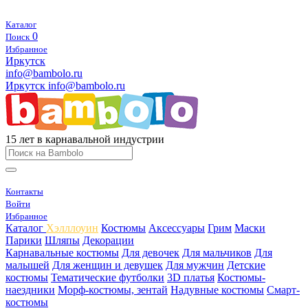
Каталог
0
Поиск
Избранное
Иркутск
info@bambolo.ru
Иркутск
info@bambolo.ru
15 лет в карнавальной индустрии
Контакты
Войти
Избранное
Каталог
Хэлллоуин
Костюмы
Аксессуары
Грим
Маски
Парики
Шляпы
Декорации
Карнавальные костюмы
Для девочек
Для мальчиков
Для
малышей
Для женщин и девушек
Для мужчин
Детские
костюмы
Тематические футболки
3D платья
Костюмы-
наездники
Морф-костюмы, зентай
Надувные костюмы
Смарт-
костюмы