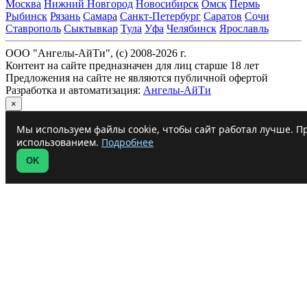
Москва
Нижний Новгород
Новосибирск
Омск
Пермь
Рыбинск
Рязань
Самара
Санкт-Петербург
Саратов
Сочи
Ставрополь
Сыктывкар
Тула
Уфа
Челябинск
Ярославль
ООО "Ангелы-АйТи", (c) 2008-2026 г.
Контент на сайте предназначен для лиц старше 18 лет
Предложения на сайте не являются публичной офертой
Разработка и автоматизация:
Ангелы-АйТи
×
Мы используем файлы cookie, чтобы сайт работал лучше. Пр
использованием.
Подробнее
OK