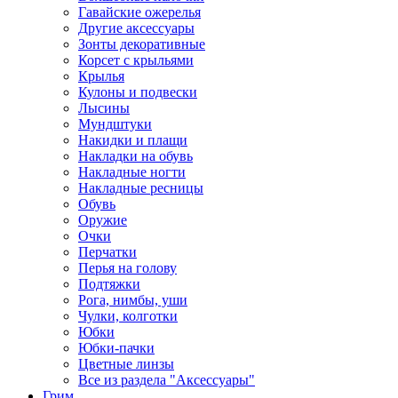
Гавайские ожерелья
Другие аксессуары
Зонты декоративные
Корсет с крыльями
Крылья
Кулоны и подвески
Лысины
Мундштуки
Накидки и плащи
Накладки на обувь
Накладные ногти
Накладные ресницы
Обувь
Оружие
Очки
Перчатки
Перья на голову
Подтяжки
Рога, нимбы, уши
Чулки, колготки
Юбки
Юбки-пачки
Цветные линзы
Все из раздела "Аксессуары"
Грим