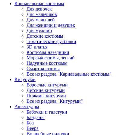
Карнавальные костюмы
Для девочек
Для мальчиков
Для малышей
Для женщин и девушек
Для мужчин
Детские костюмы
Тематические футболки
3D платья
Костюмы-наездники
Морф-костюмы, зентай
Надувные костюмы
Смарт-костюмы
Все из раздела "Карнавальные костюмы"
Кигуруми
Взрослые кигуруми
Детские кигуруми
Пижамы кигуруми
Все из раздела "Кигуруми"
Аксессуары
Бабочки и галстуки
Банданы
Боа
Веера
Волшебные палочки