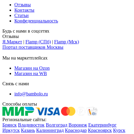
Отзывы
Контакты
Статьи
Конфеденциальность
Будь с нами в соцсетях
Отзывы
Я.Маркет
|
Flamp (СПб)
|
Flamp (Мск)
Портал поставщиков Москвы
Мы на маркетплейсах
Магазин на Ozon
Магазин на WB
Связь с нами
info@bambolo.ru
Способы оплаты
Региональные сайты:
Брянск
Владивосток
Волгоград
Воронеж
Екатеринбург
Иркутск
Казань
Калининград
Краснодар
Красноярск
Курск