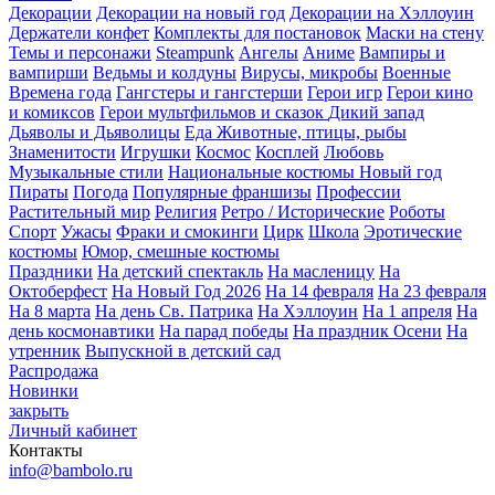
Декорации
Декорации на новый год
Декорации на Хэллоуин
Держатели конфет
Комплекты для постановок
Маски на стену
Темы и персонажи
Steampunk
Ангелы
Аниме
Вампиры и
вампирши
Ведьмы и колдуны
Вирусы, микробы
Военные
Времена года
Гангстеры и гангстерши
Герои игр
Герои кино
и комиксов
Герои мультфильмов и сказок
Дикий запад
Дьяволы и Дьяволицы
Еда
Животные, птицы, рыбы
Знаменитости
Игрушки
Космос
Косплей
Любовь
Музыкальные стили
Национальные костюмы
Новый год
Пираты
Погода
Популярные франшизы
Профессии
Растительный мир
Религия
Ретро / Исторические
Роботы
Спорт
Ужасы
Фраки и смокинги
Цирк
Школа
Эротические
костюмы
Юмор, смешные костюмы
Праздники
На детский спектакль
На масленицу
На
Октоберфест
На Новый Год 2026
На 14 февраля
На 23 февраля
На 8 марта
На день Св. Патрика
На Хэллоуин
На 1 апреля
На
день космонавтики
На парад победы
На праздник Осени
На
утренник
Выпускной в детский сад
Распродажа
Новинки
закрыть
Личный кабинет
Контакты
info@bambolo.ru