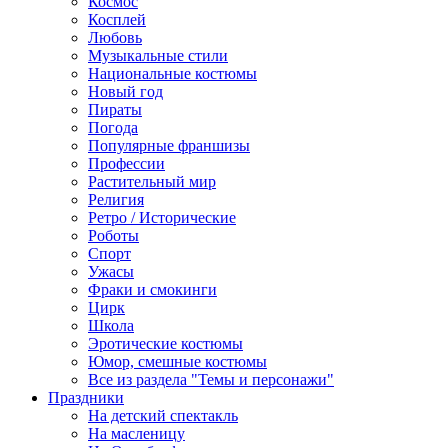
Космос
Косплей
Любовь
Музыкальные стили
Национальные костюмы
Новый год
Пираты
Погода
Популярные франшизы
Профессии
Растительный мир
Религия
Ретро / Исторические
Роботы
Спорт
Ужасы
Фраки и смокинги
Цирк
Школа
Эротические костюмы
Юмор, смешные костюмы
Все из раздела "Темы и персонажи"
Праздники
На детский спектакль
На масленицу