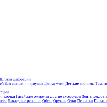
Шляпы
Декорации
ей
Для женщин и девушек
Для мужчин
Детские костюмы
Темати
уруми
 палочки
Гавайские ожерелья
Другие аксессуары
Зонты декорат
огти
Накладные ресницы
Обувь
Оружие
Очки
Перчатки
Перья н