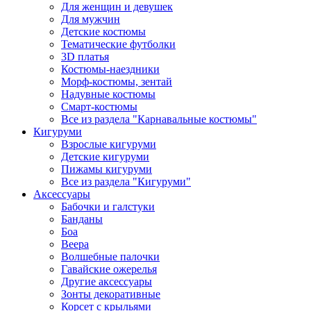
Для женщин и девушек
Для мужчин
Детские костюмы
Тематические футболки
3D платья
Костюмы-наездники
Морф-костюмы, зентай
Надувные костюмы
Смарт-костюмы
Все из раздела "Карнавальные костюмы"
Кигуруми
Взрослые кигуруми
Детские кигуруми
Пижамы кигуруми
Все из раздела "Кигуруми"
Аксессуары
Бабочки и галстуки
Банданы
Боа
Веера
Волшебные палочки
Гавайские ожерелья
Другие аксессуары
Зонты декоративные
Корсет с крыльями