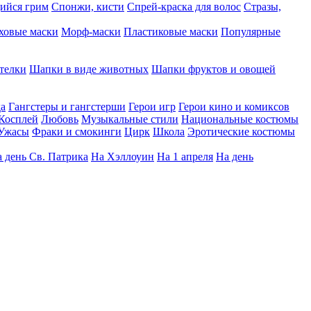
ийся грим
Спонжи, кисти
Спрей-краска для волос
Стразы,
ховые маски
Морф-маски
Пластиковые маски
Популярные
телки
Шапки в виде животных
Шапки фруктов и овощей
да
Гангстеры и гангстерши
Герои игр
Герои кино и комиксов
Косплей
Любовь
Музыкальные стили
Национальные костюмы
Ужасы
Фраки и смокинги
Цирк
Школа
Эротические костюмы
 день Св. Патрика
На Хэллоуин
На 1 апреля
На день