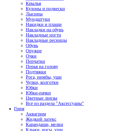
Крылья
Кулоны и подвески
Лысины
Мундштуки
Накидки и плащи
Накладки на обувь
Накладные ногти
Накладные ресницы
Обувь
Оружие
Очки
Перчатки
Перья на голову
Подтяжки
Рога, нимбы, уши
Чулки, колготки
Юбки
Юбки-пачки
Цветные линзы
Все из раздела "Аксессуары"
Грим
Аквагрим
Жидкий латекс
Карандаши, мелки
Клыки, носы, уши