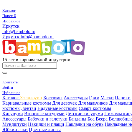
Каталог
0
Поиск
Избранное
Иркутск
info@bambolo.ru
Иркутск
info@bambolo.ru
15 лет в карнавальной индустрии
Контакты
Войти
Избранное
Каталог
Хэлллоуин
Костюмы
Аксессуары
Грим
Маски
Парики
Карнавальные костюмы
Для девочек
Для мальчиков
Для малыш
костюмы, зентай
Надувные костюмы
Смарт-костюмы
Кигуруми
Взрослые кигуруми
Детские кигуруми
Пижамы киг
Аксессуары
Бабочки и галстуки
Банданы
Боа
Веера
Волшебные
Мундштуки
Накидки и плащи
Накладки на обувь
Накладные н
Юбки-пачки
Цветные линзы