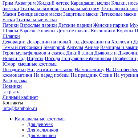
Грим
Аквагрим
Жидкий латекс
Карандаши, мелки
Клыки, нос
блестки
Театральная кровь
Театральный грим
Театральный кле
Маски
Венецианские маски
Защитные маски
Латексные маски
маски
Театральные маски
Парики
Взрослые парики
Детские парики
Женские парики
Муж
Шляпы
Взрослые шляпы
Детские шляпы
Кокошники
Короны
П
Шляпки
Декорации
Декорации на новый год
Декорации на Хэллоуин
Д
Темы и персонажи
Steampunk
Ангелы
Аниме
Вампиры и вамп
Герои мультфильмов и сказок
Дикий запад
Дьяволы и Дьяволи
Новый год
Пираты
Погода
Популярные франшизы
Профессии
Юмор, смешные костюмы
Праздники
На детский спектакль
На масленицу
На Октоберфес
космонавтики
На парад победы
На праздник Осени
На утренн
Распродажа
Новинки
закрыть
Личный кабинет
Контакты
info@bambolo.ru
Карнавальные костюмы
Для девочек
Для мальчиков
Для малышей