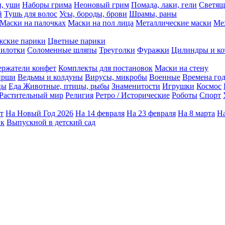
ы, уши
Наборы грима
Неоновый грим
Помада, лаки, гели
Светящ
й
Тушь для волос
Усы, бороды, брови
Шрамы, раны
Маски на палочках
Маски на пол лица
Металлические маски
Ме
ские парики
Цветные парики
илотки
Соломенные шляпы
Треуголки
Фуражки
Цилиндры и ко
ержатели конфет
Комплекты для постановок
Маски на стену
ирши
Ведьмы и колдуны
Вирусы, микробы
Военные
Времена го
цы
Еда
Животные, птицы, рыбы
Знаменитости
Игрушки
Космос
Растительный мир
Религия
Ретро / Исторические
Роботы
Спорт
т
На Новый Год 2026
На 14 февраля
На 23 февраля
На 8 марта
На
ик
Выпускной в детский сад