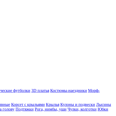
ческие футболки
3D платья
Костюмы-наездники
Морф-
ивные
Корсет с крыльями
Крылья
Кулоны и подвески
Лысины
а голову
Подтяжки
Рога, нимбы, уши
Чулки, колготки
Юбки