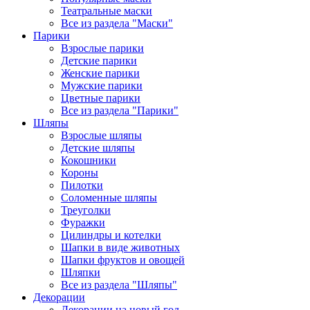
Театральные маски
Все из раздела "Маски"
Парики
Взрослые парики
Детские парики
Женские парики
Мужские парики
Цветные парики
Все из раздела "Парики"
Шляпы
Взрослые шляпы
Детские шляпы
Кокошники
Короны
Пилотки
Соломенные шляпы
Треуголки
Фуражки
Цилиндры и котелки
Шапки в виде животных
Шапки фруктов и овощей
Шляпки
Все из раздела "Шляпы"
Декорации
Декорации на новый год