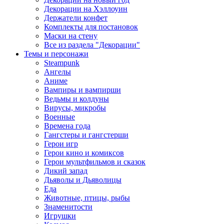
Декорации на Хэллоуин
Держатели конфет
Комплекты для постановок
Маски на стену
Все из раздела "Декорации"
Темы и персонажи
Steampunk
Ангелы
Аниме
Вампиры и вампирши
Ведьмы и колдуны
Вирусы, микробы
Военные
Времена года
Гангстеры и гангстерши
Герои игр
Герои кино и комиксов
Герои мультфильмов и сказок
Дикий запад
Дьяволы и Дьяволицы
Еда
Животные, птицы, рыбы
Знаменитости
Игрушки