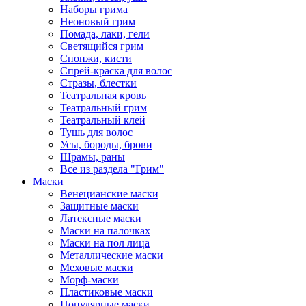
Наборы грима
Неоновый грим
Помада, лаки, гели
Светящийся грим
Спонжи, кисти
Спрей-краска для волос
Стразы, блестки
Театральная кровь
Театральный грим
Театральный клей
Тушь для волос
Усы, бороды, брови
Шрамы, раны
Все из раздела "Грим"
Маски
Венецианские маски
Защитные маски
Латексные маски
Маски на палочках
Маски на пол лица
Металлические маски
Меховые маски
Морф-маски
Пластиковые маски
Популярные маски