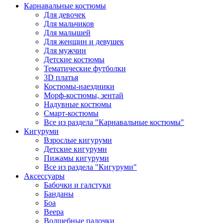
Карнавальные костюмы
Для девочек
Для мальчиков
Для малышей
Для женщин и девушек
Для мужчин
Детские костюмы
Тематические футболки
3D платья
Костюмы-наездники
Морф-костюмы, зентай
Надувные костюмы
Смарт-костюмы
Все из раздела "Карнавальные костюмы"
Кигуруми
Взрослые кигуруми
Детские кигуруми
Пижамы кигуруми
Все из раздела "Кигуруми"
Аксессуары
Бабочки и галстуки
Банданы
Боа
Веера
Волшебные палочки