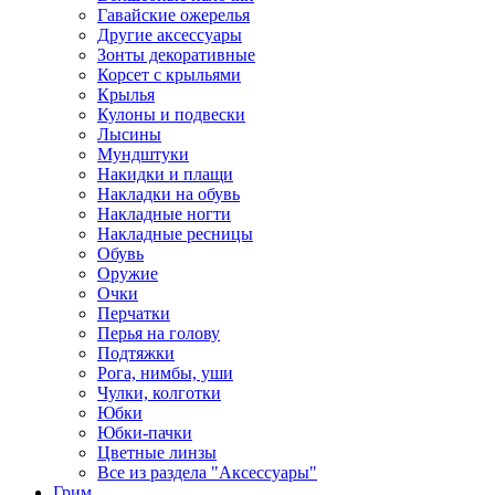
Гавайские ожерелья
Другие аксессуары
Зонты декоративные
Корсет с крыльями
Крылья
Кулоны и подвески
Лысины
Мундштуки
Накидки и плащи
Накладки на обувь
Накладные ногти
Накладные ресницы
Обувь
Оружие
Очки
Перчатки
Перья на голову
Подтяжки
Рога, нимбы, уши
Чулки, колготки
Юбки
Юбки-пачки
Цветные линзы
Все из раздела "Аксессуары"
Грим