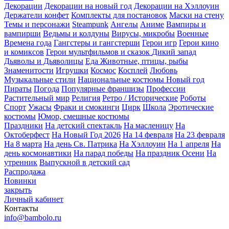
Декорации
Декорации на новый год
Декорации на Хэллоуин
Держатели конфет
Комплекты для постановок
Маски на стену
Темы и персонажи
Steampunk
Ангелы
Аниме
Вампиры и
вампирши
Ведьмы и колдуны
Вирусы, микробы
Военные
Времена года
Гангстеры и гангстерши
Герои игр
Герои кино
и комиксов
Герои мультфильмов и сказок
Дикий запад
Дьяволы и Дьяволицы
Еда
Животные, птицы, рыбы
Знаменитости
Игрушки
Космос
Косплей
Любовь
Музыкальные стили
Национальные костюмы
Новый год
Пираты
Погода
Популярные франшизы
Профессии
Растительный мир
Религия
Ретро / Исторические
Роботы
Спорт
Ужасы
Фраки и смокинги
Цирк
Школа
Эротические
костюмы
Юмор, смешные костюмы
Праздники
На детский спектакль
На масленицу
На
Октоберфест
На Новый Год 2026
На 14 февраля
На 23 февраля
На 8 марта
На день Св. Патрика
На Хэллоуин
На 1 апреля
На
день космонавтики
На парад победы
На праздник Осени
На
утренник
Выпускной в детский сад
Распродажа
Новинки
закрыть
Личный кабинет
Контакты
info@bambolo.ru