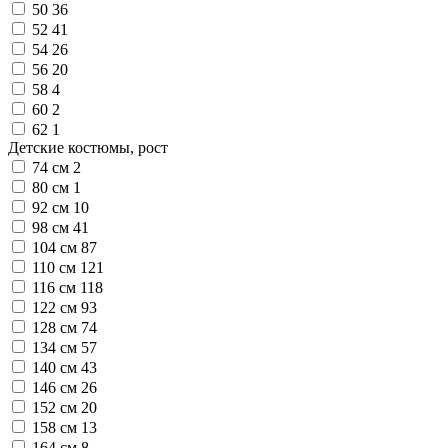
50
36
52
41
54
26
56
20
58
4
60
2
62
1
Детские костюмы, рост
74 см
2
80 см
1
92 см
10
98 см
41
104 см
87
110 см
121
116 см
118
122 см
93
128 см
74
134 см
57
140 см
43
146 см
26
152 см
20
158 см
13
164 см
8