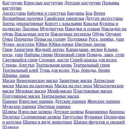
Кигуруми
Взрослые кигуруми
Детские кигуруми
Пижамы
кигуруми
Аксессуары
Бабочки и галстуки
Банданы
Боа
Веера
Волшебные палочки
Гавайские ожерелья
Другие аксессуары
Зонты декоративные
Корсет с крыльями
Крылья
Кулоны и
подвески
Лысины
Мундштуки
Накидки и плащи
Накладки на
обувь
Накладные ногти
Накладные ресницы
Обувь
Оружие
Очки
Перчатки
Перья на голову
Подтяжки
Рога, нимбы, уши
Чулки, колготки
Юбки
Юбки-пачки
Цветные линзы
Грим
Аквагрим
Жидкий латекс
Карандаши, мелки
Клыки,
носы, уши
Наборы грима
Неоновый грим
Помада, лаки, гели
Светящийся грим
Спонжи, кисти
Спрей-краска для волос
Стразы, блестки
Театральная кровь
Театральный грим
Театральный клей
Тушь для волос
Усы, бороды, брови
Шрамы, раны
Маски
Венецианские маски
Защитные маски
Латексные
маски
Маски на палочках
Маски на пол лица
Металлические
маски
Меховые маски
Морф-маски
Пластиковые маски
Популярные маски
Театральные маски
Парики
Взрослые парики
Детские парики
Женские парики
Мужские парики
Цветные парики
Шляпы
Взрослые шляпы
Детские шляпы
Кокошники
Короны
Пилотки
Соломенные шляпы
Треуголки
Фуражки
Цилиндры
и котелки
Шапки в виде животных
Шапки фруктов и овощей
Шляпки