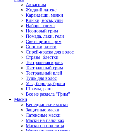
Аквагрим
Жидкий латекс
Карандаши, мелки
Клыки, носы, уши
Наборы грима
Неоновый грим
Помада, лаки, гели
Светящийся грим
Спонжи, кисти
Спрей-краска для волос
Стразы, блестки
Театральная кровь
Театральный грим
Театральный клей
Тушь для волос
Усы, бороды, брови
Шрамы, раны
Все из раздела "Грим"
Маски
Венецианские маски
Защитные маски
Латексные маски
Маски на палочках
Маски на пол лица
Металлические маски