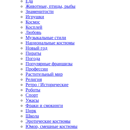
Еда
Животные, птицы, рыбы
Знаменитости
Игрушки
Космос
Косплей
Любовь
Музыкальные стили
Национальные костюмы
Новый год
Пираты
Погода
Популярные франшизы
Профессии
Растительный мир
Религия
Ретро / Исторические
Роботы
Спорт
Ужасы
Фраки и смокинги
Цирк
Школа
Эротические костюмы
Юмор, смешные костюмы