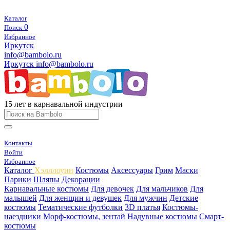
Каталог
0
Поиск
Избранное
Иркутск
info@bambolo.ru
Иркутск
info@bambolo.ru
15 лет в карнавальной индустрии
Контакты
Войти
Избранное
Каталог
Хэлллоуин
Костюмы
Аксессуары
Грим
Маски
Парики
Шляпы
Декорации
Карнавальные костюмы
Для девочек
Для мальчиков
Для
малышей
Для женщин и девушек
Для мужчин
Детские
костюмы
Тематические футболки
3D платья
Костюмы-
наездники
Морф-костюмы, зентай
Надувные костюмы
Смарт-
костюмы