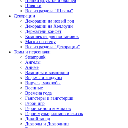
Шапки фруктов и овощей
Шляпки
Все из раздела "Шляпы"
Декорации
Декорации на новый год
Декорации на Хэллоуин
Держатели конфет
Комплекты для постановок
Маски на стену
Все из раздела "Декорации"
Темы и персонажи
Steampunk
Ангелы
Аниме
Вампиры и вампирши
Ведьмы и колдуны
Вирусы, микробы
Военные
Времена года
Гангстеры и гангстерши
Герои игр
Герои кино и комиксов
Герои мультфильмов и сказок
Дикий запад
Дьяволы и Дьяволицы