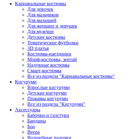
Карнавальные костюмы
Для девочек
Для мальчиков
Для малышей
Для женщин и девушек
Для мужчин
Детские костюмы
Тематические футболки
3D платья
Костюмы-наездники
Морф-костюмы, зентай
Надувные костюмы
Смарт-костюмы
Все из раздела "Карнавальные костюмы"
Кигуруми
Взрослые кигуруми
Детские кигуруми
Пижамы кигуруми
Все из раздела "Кигуруми"
Аксессуары
Бабочки и галстуки
Банданы
Боа
Веера
Волшебные палочки