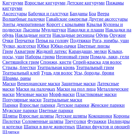
Кигуруми
Взрослые кигуруми
Детские кигуруми
Пижамы
кигуруми
Аксессуары
Бабочки и галстуки
Банданы
Боа
Веера
Волшебные палочки
Гавайские ожерелья
Другие аксессуары
Зонты декоративные
Корсет с крыльями
Крылья
Кулоны и
подвески
Лысины
Мундштуки
Накидки и плащи
Накладки на
обувь
Накладные ногти
Накладные ресницы
Обувь
Оружие
Очки
Перчатки
Перья на голову
Подтяжки
Рога, нимбы, уши
Чулки, колготки
Юбки
Юбки-пачки
Цветные линзы
Грим
Аквагрим
Жидкий латекс
Карандаши, мелки
Клыки,
носы, уши
Наборы грима
Неоновый грим
Помада, лаки, гели
Светящийся грим
Спонжи, кисти
Спрей-краска для волос
Стразы, блестки
Театральная кровь
Театральный грим
Театральный клей
Тушь для волос
Усы, бороды, брови
Шрамы, раны
Маски
Венецианские маски
Защитные маски
Латексные
маски
Маски на палочках
Маски на пол лица
Металлические
маски
Меховые маски
Морф-маски
Пластиковые маски
Популярные маски
Театральные маски
Парики
Взрослые парики
Детские парики
Женские парики
Мужские парики
Цветные парики
Шляпы
Взрослые шляпы
Детские шляпы
Кокошники
Короны
Пилотки
Соломенные шляпы
Треуголки
Фуражки
Цилиндры
и котелки
Шапки в виде животных
Шапки фруктов и овощей
Шляпки