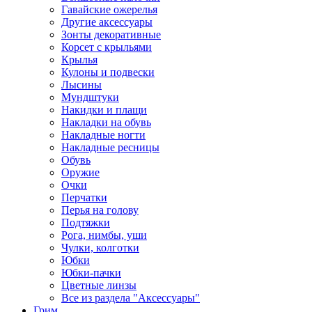
Гавайские ожерелья
Другие аксессуары
Зонты декоративные
Корсет с крыльями
Крылья
Кулоны и подвески
Лысины
Мундштуки
Накидки и плащи
Накладки на обувь
Накладные ногти
Накладные ресницы
Обувь
Оружие
Очки
Перчатки
Перья на голову
Подтяжки
Рога, нимбы, уши
Чулки, колготки
Юбки
Юбки-пачки
Цветные линзы
Все из раздела "Аксессуары"
Грим