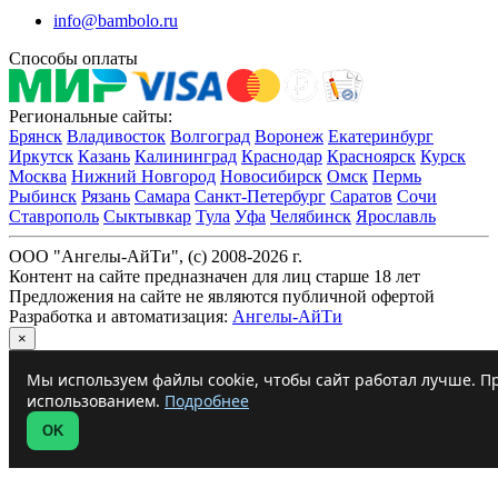
info@bambolo.ru
Способы оплаты
Региональные сайты:
Брянск
Владивосток
Волгоград
Воронеж
Екатеринбург
Иркутск
Казань
Калининград
Краснодар
Красноярск
Курск
Москва
Нижний Новгород
Новосибирск
Омск
Пермь
Рыбинск
Рязань
Самара
Санкт-Петербург
Саратов
Сочи
Ставрополь
Сыктывкар
Тула
Уфа
Челябинск
Ярославль
ООО "Ангелы-АйТи", (c) 2008-2026 г.
Контент на сайте предназначен для лиц старше 18 лет
Предложения на сайте не являются публичной офертой
Разработка и автоматизация:
Ангелы-АйТи
×
Мы используем файлы cookie, чтобы сайт работал лучше. Пр
использованием.
Подробнее
OK