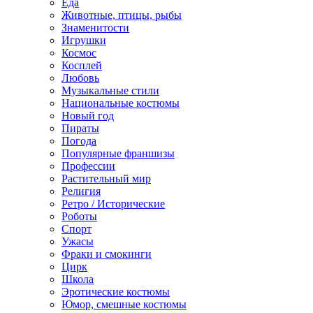
Еда
Животные, птицы, рыбы
Знаменитости
Игрушки
Космос
Косплей
Любовь
Музыкальные стили
Национальные костюмы
Новый год
Пираты
Погода
Популярные франшизы
Профессии
Растительный мир
Религия
Ретро / Исторические
Роботы
Спорт
Ужасы
Фраки и смокинги
Цирк
Школа
Эротические костюмы
Юмор, смешные костюмы