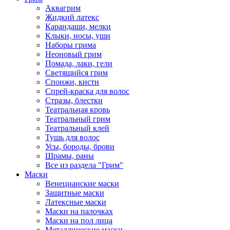
Аквагрим
Жидкий латекс
Карандаши, мелки
Клыки, носы, уши
Наборы грима
Неоновый грим
Помада, лаки, гели
Светящийся грим
Спонжи, кисти
Спрей-краска для волос
Стразы, блестки
Театральная кровь
Театральный грим
Театральный клей
Тушь для волос
Усы, бороды, брови
Шрамы, раны
Все из раздела "Грим"
Маски
Венецианские маски
Защитные маски
Латексные маски
Маски на палочках
Маски на пол лица
Металлические маски