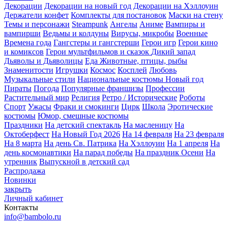
Декорации
Декорации на новый год
Декорации на Хэллоуин
Держатели конфет
Комплекты для постановок
Маски на стену
Темы и персонажи
Steampunk
Ангелы
Аниме
Вампиры и
вампирши
Ведьмы и колдуны
Вирусы, микробы
Военные
Времена года
Гангстеры и гангстерши
Герои игр
Герои кино
и комиксов
Герои мультфильмов и сказок
Дикий запад
Дьяволы и Дьяволицы
Еда
Животные, птицы, рыбы
Знаменитости
Игрушки
Космос
Косплей
Любовь
Музыкальные стили
Национальные костюмы
Новый год
Пираты
Погода
Популярные франшизы
Профессии
Растительный мир
Религия
Ретро / Исторические
Роботы
Спорт
Ужасы
Фраки и смокинги
Цирк
Школа
Эротические
костюмы
Юмор, смешные костюмы
Праздники
На детский спектакль
На масленицу
На
Октоберфест
На Новый Год 2026
На 14 февраля
На 23 февраля
На 8 марта
На день Св. Патрика
На Хэллоуин
На 1 апреля
На
день космонавтики
На парад победы
На праздник Осени
На
утренник
Выпускной в детский сад
Распродажа
Новинки
закрыть
Личный кабинет
Контакты
info@bambolo.ru