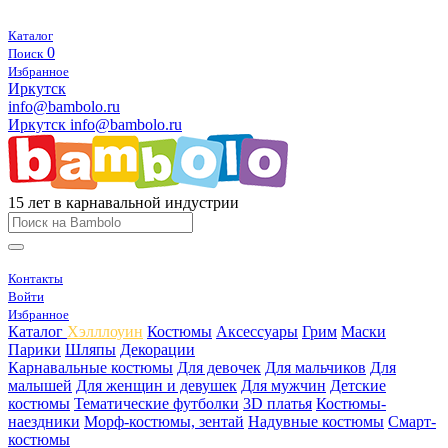
Каталог
0
Поиск
Избранное
Иркутск
info@bambolo.ru
Иркутск
info@bambolo.ru
15 лет в карнавальной индустрии
Контакты
Войти
Избранное
Каталог
Хэлллоуин
Костюмы
Аксессуары
Грим
Маски
Парики
Шляпы
Декорации
Карнавальные костюмы
Для девочек
Для мальчиков
Для
малышей
Для женщин и девушек
Для мужчин
Детские
костюмы
Тематические футболки
3D платья
Костюмы-
наездники
Морф-костюмы, зентай
Надувные костюмы
Смарт-
костюмы