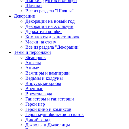
Шапки фруктов и овощей
Шляпки
Все из раздела "Шляпы"
Декорации
Декорации на новый год
Декорации на Хэллоуин
Держатели конфет
Комплекты для постановок
Маски на стену
Все из раздела "Декорации"
Темы и персонажи
Steampunk
Ангелы
Аниме
Вампиры и вампирши
Ведьмы и колдуны
Вирусы, микробы
Военные
Времена года
Гангстеры и гангстерши
Герои игр
Герои кино и комиксов
Герои мультфильмов и сказок
Дикий запад
Дьяволы и Дьяволицы