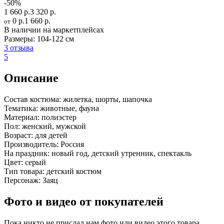
-50%
1 660 р.
3 320 р.
0 р.
1 660 р.
от
В наличии на маркетплейсах
Размеры:
104-122 см
3 отзыва
5
Описание
Состав костюма:
жилетка, шорты, шапочка
Тематика:
животные, фауна
Материал:
полиэстер
Пол:
женский, мужской
Возраст:
для детей
Производитель:
Россия
На праздник:
новый год, детский утренник, спектакль
Цвет:
серый
Тип товара:
детский костюм
Персонаж:
Заяц
Фото и видео от покупателей
Пока никто не прислал нам фото или видео этого товара