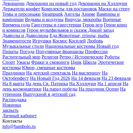
Декорации
Декорации на новый год
Декорации на Хэллоуин
Держатели конфет
Комплекты для постановок
Маски на стену
Темы и персонажи
Steampunk
Ангелы
Аниме
Вампиры и
вампирши
Ведьмы и колдуны
Вирусы, микробы
Военные
Времена года
Гангстеры и гангстерши
Герои игр
Герои кино
и комиксов
Герои мультфильмов и сказок
Дикий запад
Дьяволы и Дьяволицы
Еда
Животные, птицы, рыбы
Знаменитости
Игрушки
Космос
Косплей
Любовь
Музыкальные стили
Национальные костюмы
Новый год
Пираты
Погода
Популярные франшизы
Профессии
Растительный мир
Религия
Ретро / Исторические
Роботы
Спорт
Ужасы
Фраки и смокинги
Цирк
Школа
Эротические
костюмы
Юмор, смешные костюмы
Праздники
На детский спектакль
На масленицу
На
Октоберфест
На Новый Год 2026
На 14 февраля
На 23 февраля
На 8 марта
На день Св. Патрика
На Хэллоуин
На 1 апреля
На
день космонавтики
На парад победы
На праздник Осени
На
утренник
Выпускной в детский сад
Распродажа
Новинки
закрыть
Личный кабинет
Контакты
info@bambolo.ru