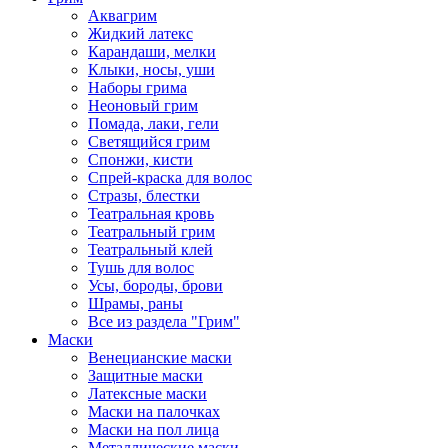
Аквагрим
Жидкий латекс
Карандаши, мелки
Клыки, носы, уши
Наборы грима
Неоновый грим
Помада, лаки, гели
Светящийся грим
Спонжи, кисти
Спрей-краска для волос
Стразы, блестки
Театральная кровь
Театральный грим
Театральный клей
Тушь для волос
Усы, бороды, брови
Шрамы, раны
Все из раздела "Грим"
Маски
Венецианские маски
Защитные маски
Латексные маски
Маски на палочках
Маски на пол лица
Металлические маски