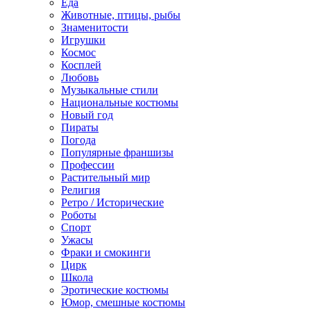
Еда
Животные, птицы, рыбы
Знаменитости
Игрушки
Космос
Косплей
Любовь
Музыкальные стили
Национальные костюмы
Новый год
Пираты
Погода
Популярные франшизы
Профессии
Растительный мир
Религия
Ретро / Исторические
Роботы
Спорт
Ужасы
Фраки и смокинги
Цирк
Школа
Эротические костюмы
Юмор, смешные костюмы