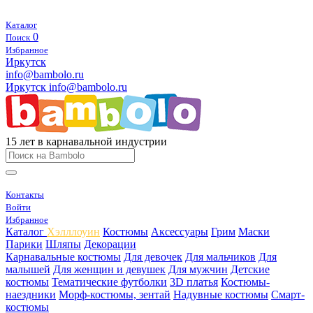
Каталог
0
Поиск
Избранное
Иркутск
info@bambolo.ru
Иркутск
info@bambolo.ru
15 лет в карнавальной индустрии
Контакты
Войти
Избранное
Каталог
Хэлллоуин
Костюмы
Аксессуары
Грим
Маски
Парики
Шляпы
Декорации
Карнавальные костюмы
Для девочек
Для мальчиков
Для
малышей
Для женщин и девушек
Для мужчин
Детские
костюмы
Тематические футболки
3D платья
Костюмы-
наездники
Морф-костюмы, зентай
Надувные костюмы
Смарт-
костюмы