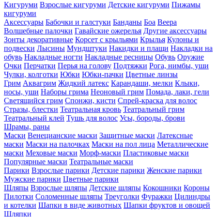
Кигуруми
Взрослые кигуруми
Детские кигуруми
Пижамы
кигуруми
Аксессуары
Бабочки и галстуки
Банданы
Боа
Веера
Волшебные палочки
Гавайские ожерелья
Другие аксессуары
Зонты декоративные
Корсет с крыльями
Крылья
Кулоны и
подвески
Лысины
Мундштуки
Накидки и плащи
Накладки на
обувь
Накладные ногти
Накладные ресницы
Обувь
Оружие
Очки
Перчатки
Перья на голову
Подтяжки
Рога, нимбы, уши
Чулки, колготки
Юбки
Юбки-пачки
Цветные линзы
Грим
Аквагрим
Жидкий латекс
Карандаши, мелки
Клыки,
носы, уши
Наборы грима
Неоновый грим
Помада, лаки, гели
Светящийся грим
Спонжи, кисти
Спрей-краска для волос
Стразы, блестки
Театральная кровь
Театральный грим
Театральный клей
Тушь для волос
Усы, бороды, брови
Шрамы, раны
Маски
Венецианские маски
Защитные маски
Латексные
маски
Маски на палочках
Маски на пол лица
Металлические
маски
Меховые маски
Морф-маски
Пластиковые маски
Популярные маски
Театральные маски
Парики
Взрослые парики
Детские парики
Женские парики
Мужские парики
Цветные парики
Шляпы
Взрослые шляпы
Детские шляпы
Кокошники
Короны
Пилотки
Соломенные шляпы
Треуголки
Фуражки
Цилиндры
и котелки
Шапки в виде животных
Шапки фруктов и овощей
Шляпки