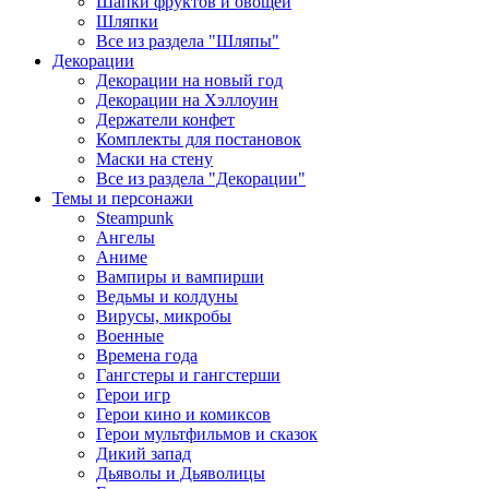
Шапки фруктов и овощей
Шляпки
Все из раздела "Шляпы"
Декорации
Декорации на новый год
Декорации на Хэллоуин
Держатели конфет
Комплекты для постановок
Маски на стену
Все из раздела "Декорации"
Темы и персонажи
Steampunk
Ангелы
Аниме
Вампиры и вампирши
Ведьмы и колдуны
Вирусы, микробы
Военные
Времена года
Гангстеры и гангстерши
Герои игр
Герои кино и комиксов
Герои мультфильмов и сказок
Дикий запад
Дьяволы и Дьяволицы