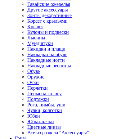
Гавайские ожерелья
Другие аксессуары
Зонты декоративные
Корсет с крыльями
Крылья
Кулоны и подвески
Лысины
Мундштуки
Накидки и плащи
Накладки на обувь
Накладные ногти
Накладные ресницы
Обувь
Оружие
Очки
Перчатки
Перья на голову
Подтяжки
Рога, нимбы, уши
Чулки, колготки
Юбки
Юбки-пачки
Цветные линзы
Все из раздела "Аксессуары"
Грим