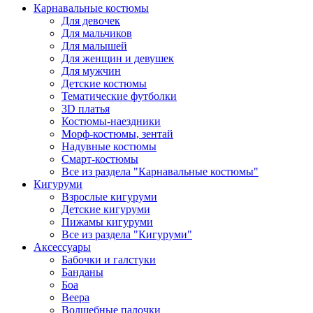
Карнавальные костюмы
Для девочек
Для мальчиков
Для малышей
Для женщин и девушек
Для мужчин
Детские костюмы
Тематические футболки
3D платья
Костюмы-наездники
Морф-костюмы, зентай
Надувные костюмы
Смарт-костюмы
Все из раздела "Карнавальные костюмы"
Кигуруми
Взрослые кигуруми
Детские кигуруми
Пижамы кигуруми
Все из раздела "Кигуруми"
Аксессуары
Бабочки и галстуки
Банданы
Боа
Веера
Волшебные палочки