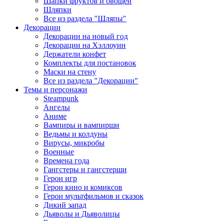
Шапки фруктов и овощей
Шляпки
Все из раздела "Шляпы"
Декорации
Декорации на новый год
Декорации на Хэллоуин
Держатели конфет
Комплекты для постановок
Маски на стену
Все из раздела "Декорации"
Темы и персонажи
Steampunk
Ангелы
Аниме
Вампиры и вампирши
Ведьмы и колдуны
Вирусы, микробы
Военные
Времена года
Гангстеры и гангстерши
Герои игр
Герои кино и комиксов
Герои мультфильмов и сказок
Дикий запад
Дьяволы и Дьяволицы