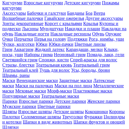
Кигуруми
Взрослые кигуруми
Детские кигуруми
Пижамы
кигуруми
Аксессуары
Бабочки и галстуки
Банданы
Боа
Веера
Волшебные палочки
Гавайские ожерелья
Другие аксессуары
Зонты декоративные
Корсет с крыльями
Крылья
Кулоны и
подвески
Лысины
Мундштуки
Накидки и плащи
Накладки на
обувь
Накладные ногти
Накладные ресницы
Обувь
Оружие
Очки
Перчатки
Перья на голову
Подтяжки
Рога, нимбы, уши
Чулки, колготки
Юбки
Юбки-пачки
Цветные линзы
Грим
Аквагрим
Жидкий латекс
Карандаши, мелки
Клыки,
носы, уши
Наборы грима
Неоновый грим
Помада, лаки, гели
Светящийся грим
Спонжи, кисти
Спрей-краска для волос
Стразы, блестки
Театральная кровь
Театральный грим
Театральный клей
Тушь для волос
Усы, бороды, брови
Шрамы, раны
Маски
Венецианские маски
Защитные маски
Латексные
маски
Маски на палочках
Маски на пол лица
Металлические
маски
Меховые маски
Морф-маски
Пластиковые маски
Популярные маски
Театральные маски
Парики
Взрослые парики
Детские парики
Женские парики
Мужские парики
Цветные парики
Шляпы
Взрослые шляпы
Детские шляпы
Кокошники
Короны
Пилотки
Соломенные шляпы
Треуголки
Фуражки
Цилиндры
и котелки
Шапки в виде животных
Шапки фруктов и овощей
Шляпки