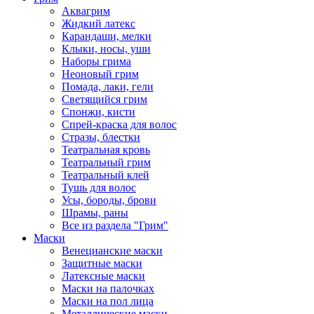
Аквагрим
Жидкий латекс
Карандаши, мелки
Клыки, носы, уши
Наборы грима
Неоновый грим
Помада, лаки, гели
Светящийся грим
Спонжи, кисти
Спрей-краска для волос
Стразы, блестки
Театральная кровь
Театральный грим
Театральный клей
Тушь для волос
Усы, бороды, брови
Шрамы, раны
Все из раздела "Грим"
Маски
Венецианские маски
Защитные маски
Латексные маски
Маски на палочках
Маски на пол лица
Металлические маски