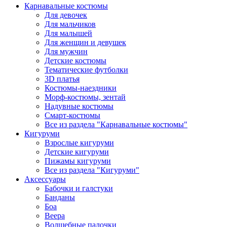
Карнавальные костюмы
Для девочек
Для мальчиков
Для малышей
Для женщин и девушек
Для мужчин
Детские костюмы
Тематические футболки
3D платья
Костюмы-наездники
Морф-костюмы, зентай
Надувные костюмы
Смарт-костюмы
Все из раздела "Карнавальные костюмы"
Кигуруми
Взрослые кигуруми
Детские кигуруми
Пижамы кигуруми
Все из раздела "Кигуруми"
Аксессуары
Бабочки и галстуки
Банданы
Боа
Веера
Волшебные палочки