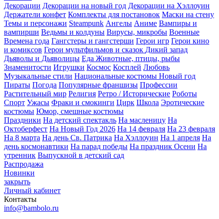
Декорации
Декорации на новый год
Декорации на Хэллоуин
Держатели конфет
Комплекты для постановок
Маски на стену
Темы и персонажи
Steampunk
Ангелы
Аниме
Вампиры и
вампирши
Ведьмы и колдуны
Вирусы, микробы
Военные
Времена года
Гангстеры и гангстерши
Герои игр
Герои кино
и комиксов
Герои мультфильмов и сказок
Дикий запад
Дьяволы и Дьяволицы
Еда
Животные, птицы, рыбы
Знаменитости
Игрушки
Космос
Косплей
Любовь
Музыкальные стили
Национальные костюмы
Новый год
Пираты
Погода
Популярные франшизы
Профессии
Растительный мир
Религия
Ретро / Исторические
Роботы
Спорт
Ужасы
Фраки и смокинги
Цирк
Школа
Эротические
костюмы
Юмор, смешные костюмы
Праздники
На детский спектакль
На масленицу
На
Октоберфест
На Новый Год 2026
На 14 февраля
На 23 февраля
На 8 марта
На день Св. Патрика
На Хэллоуин
На 1 апреля
На
день космонавтики
На парад победы
На праздник Осени
На
утренник
Выпускной в детский сад
Распродажа
Новинки
закрыть
Личный кабинет
Контакты
info@bambolo.ru