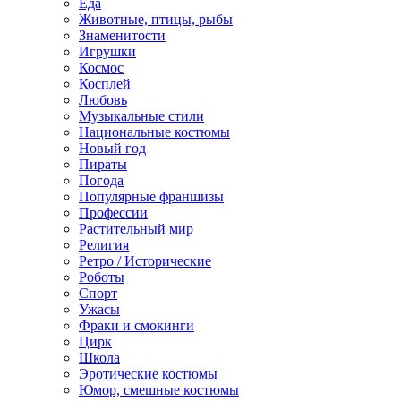
Еда
Животные, птицы, рыбы
Знаменитости
Игрушки
Космос
Косплей
Любовь
Музыкальные стили
Национальные костюмы
Новый год
Пираты
Погода
Популярные франшизы
Профессии
Растительный мир
Религия
Ретро / Исторические
Роботы
Спорт
Ужасы
Фраки и смокинги
Цирк
Школа
Эротические костюмы
Юмор, смешные костюмы