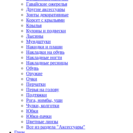
Гавайские ожерелья
Другие аксессуары
Зонты декоративные
Корсет с крыльями
Крылья
Кулоны и подвески
Лысины
Мундштуки
Накидки и плащи
Накладки на обувь
Накладные ногти
Накладные ресницы
Обувь
Оружие
Очки
Перчатки
Перья на голову
Подтяжки
Рога, нимбы, уши
Чулки, колготки
Юбки
Юбки-пачки
Цветные линзы
Все из раздела "Аксессуары"
Грим