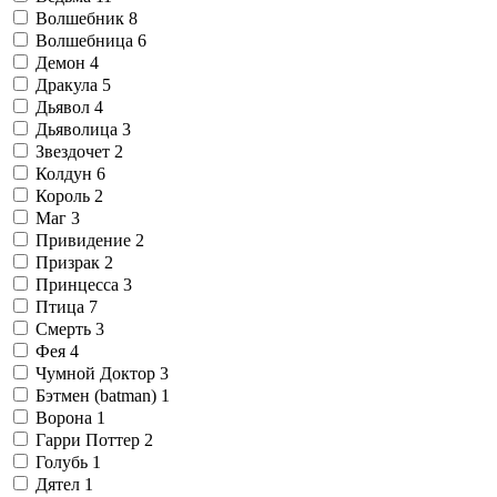
Волшебник
8
Волшебница
6
Демон
4
Дракула
5
Дьявол
4
Дьяволица
3
Звездочет
2
Колдун
6
Король
2
Маг
3
Привидение
2
Призрак
2
Принцесса
3
Птица
7
Смерть
3
Фея
4
Чумной Доктор
3
Бэтмен (batman)
1
Ворона
1
Гарри Поттер
2
Голубь
1
Дятел
1