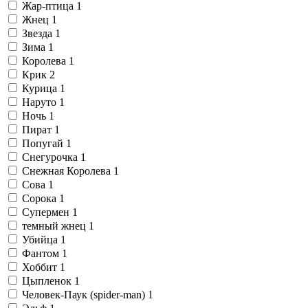
Жар-птица
1
Жнец
1
Звезда
1
Зима
1
Королева
1
Крик
2
Курица
1
Наруто
1
Ночь
1
Пират
1
Попугай
1
Снегурочка
1
Снежная Королева
1
Сова
1
Сорока
1
Супермен
1
темный жнец
1
Убийца
1
Фантом
1
Хоббит
1
Цыпленок
1
Человек-Паук (spider-man)
1