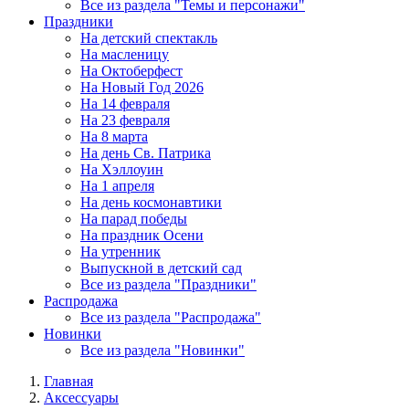
Все из раздела "Темы и персонажи"
Праздники
На детский спектакль
На масленицу
На Октоберфест
На Новый Год 2026
На 14 февраля
На 23 февраля
На 8 марта
На день Св. Патрика
На Хэллоуин
На 1 апреля
На день космонавтики
На парад победы
На праздник Осени
На утренник
Выпускной в детский сад
Все из раздела "Праздники"
Распродажа
Все из раздела "Распродажа"
Новинки
Все из раздела "Новинки"
Главная
Аксессуары