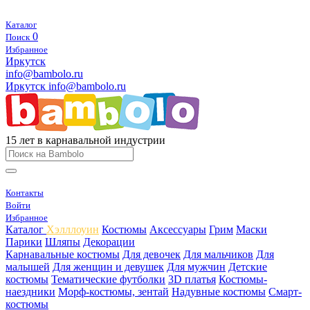
Каталог
0
Поиск
Избранное
Иркутск
info@bambolo.ru
Иркутск
info@bambolo.ru
15 лет в карнавальной индустрии
Контакты
Войти
Избранное
Каталог
Хэлллоуин
Костюмы
Аксессуары
Грим
Маски
Парики
Шляпы
Декорации
Карнавальные костюмы
Для девочек
Для мальчиков
Для
малышей
Для женщин и девушек
Для мужчин
Детские
костюмы
Тематические футболки
3D платья
Костюмы-
наездники
Морф-костюмы, зентай
Надувные костюмы
Смарт-
костюмы