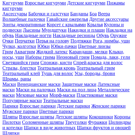
Кигуруми
Взрослые кигуруми
Детские кигуруми
Пижамы
кигуруми
Аксессуары
Бабочки и галстуки
Банданы
Боа
Веера
Волшебные палочки
Гавайские ожерелья
Другие аксессуары
Зонты декоративные
Корсет с крыльями
Крылья
Кулоны и
подвески
Лысины
Мундштуки
Накидки и плащи
Накладки на
обувь
Накладные ногти
Накладные ресницы
Обувь
Оружие
Очки
Перчатки
Перья на голову
Подтяжки
Рога, нимбы, уши
Чулки, колготки
Юбки
Юбки-пачки
Цветные линзы
Грим
Аквагрим
Жидкий латекс
Карандаши, мелки
Клыки,
носы, уши
Наборы грима
Неоновый грим
Помада, лаки, гели
Светящийся грим
Спонжи, кисти
Спрей-краска для волос
Стразы, блестки
Театральная кровь
Театральный грим
Театральный клей
Тушь для волос
Усы, бороды, брови
Шрамы, раны
Маски
Венецианские маски
Защитные маски
Латексные
маски
Маски на палочках
Маски на пол лица
Металлические
маски
Меховые маски
Морф-маски
Пластиковые маски
Популярные маски
Театральные маски
Парики
Взрослые парики
Детские парики
Женские парики
Мужские парики
Цветные парики
Шляпы
Взрослые шляпы
Детские шляпы
Кокошники
Короны
Пилотки
Соломенные шляпы
Треуголки
Фуражки
Цилиндры
и котелки
Шапки в виде животных
Шапки фруктов и овощей
Шляпки