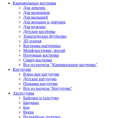
Карнавальные костюмы
Для девочек
Для мальчиков
Для малышей
Для женщин и девушек
Для мужчин
Детские костюмы
Тематические футболки
3D платья
Костюмы-наездники
Морф-костюмы, зентай
Надувные костюмы
Смарт-костюмы
Все из раздела "Карнавальные костюмы"
Кигуруми
Взрослые кигуруми
Детские кигуруми
Пижамы кигуруми
Все из раздела "Кигуруми"
Аксессуары
Бабочки и галстуки
Банданы
Боа
Веера
Волшебные палочки