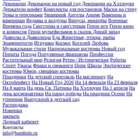
Декорации
Декорации на новый год
Декорации на Хэллоуин
Держатели конфет
Комплекты для постановок
Маски на стену
Темы и персонажи
Steampunk
Ангелы
Аниме
Вампиры и
вампирши
Ведьмы и колдуны
Вирусы, микробы
Военные
Времена года
Гангстеры и гангстерши
Герои игр
Герои кино
и комиксов
Герои мультфильмов и сказок
Дикий запад
Дьяволы и Дьяволицы
Еда
Животные, птицы, рыбы
Знаменитости
Игрушки
Космос
Косплей
Любовь
Музыкальные стили
Национальные костюмы
Новый год
Пираты
Погода
Популярные франшизы
Профессии
Растительный мир
Религия
Ретро / Исторические
Роботы
Спорт
Ужасы
Фраки и смокинги
Цирк
Школа
Эротические
костюмы
Юмор, смешные костюмы
Праздники
На детский спектакль
На масленицу
На
Октоберфест
На Новый Год 2026
На 14 февраля
На 23 февраля
На 8 марта
На день Св. Патрика
На Хэллоуин
На 1 апреля
На
день космонавтики
На парад победы
На праздник Осени
На
утренник
Выпускной в детский сад
Распродажа
Новинки
закрыть
Личный кабинет
Контакты
info@bambolo.ru