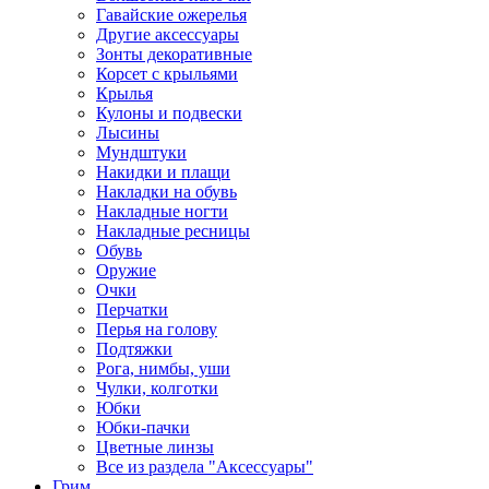
Гавайские ожерелья
Другие аксессуары
Зонты декоративные
Корсет с крыльями
Крылья
Кулоны и подвески
Лысины
Мундштуки
Накидки и плащи
Накладки на обувь
Накладные ногти
Накладные ресницы
Обувь
Оружие
Очки
Перчатки
Перья на голову
Подтяжки
Рога, нимбы, уши
Чулки, колготки
Юбки
Юбки-пачки
Цветные линзы
Все из раздела "Аксессуары"
Грим