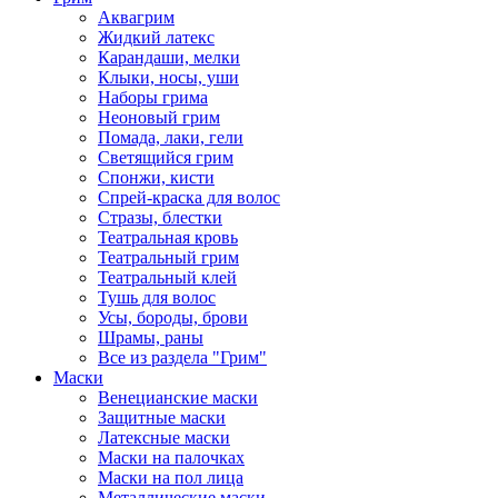
Аквагрим
Жидкий латекс
Карандаши, мелки
Клыки, носы, уши
Наборы грима
Неоновый грим
Помада, лаки, гели
Светящийся грим
Спонжи, кисти
Спрей-краска для волос
Стразы, блестки
Театральная кровь
Театральный грим
Театральный клей
Тушь для волос
Усы, бороды, брови
Шрамы, раны
Все из раздела "Грим"
Маски
Венецианские маски
Защитные маски
Латексные маски
Маски на палочках
Маски на пол лица
Металлические маски