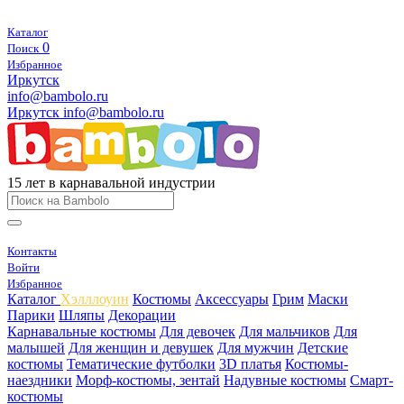
Каталог
0
Поиск
Избранное
Иркутск
info@bambolo.ru
Иркутск
info@bambolo.ru
15 лет в карнавальной индустрии
Контакты
Войти
Избранное
Каталог
Хэлллоуин
Костюмы
Аксессуары
Грим
Маски
Парики
Шляпы
Декорации
Карнавальные костюмы
Для девочек
Для мальчиков
Для
малышей
Для женщин и девушек
Для мужчин
Детские
костюмы
Тематические футболки
3D платья
Костюмы-
наездники
Морф-костюмы, зентай
Надувные костюмы
Смарт-
костюмы