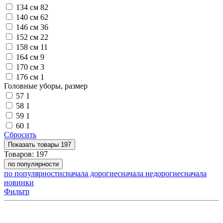
134 см
82
140 см
62
146 см
36
152 см
22
158 см
11
164 см
9
170 см
3
176 см
1
Головные уборы, размер
57
1
58
1
59
1
60
1
Сбросить
Показать
товары
197
Товаров:
197
по популярности
по популярности
сначала дорогие
сначала недорогие
сначала
новинки
Фильтр