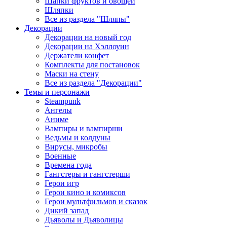
Шапки фруктов и овощей
Шляпки
Все из раздела "Шляпы"
Декорации
Декорации на новый год
Декорации на Хэллоуин
Держатели конфет
Комплекты для постановок
Маски на стену
Все из раздела "Декорации"
Темы и персонажи
Steampunk
Ангелы
Аниме
Вампиры и вампирши
Ведьмы и колдуны
Вирусы, микробы
Военные
Времена года
Гангстеры и гангстерши
Герои игр
Герои кино и комиксов
Герои мультфильмов и сказок
Дикий запад
Дьяволы и Дьяволицы