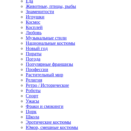
Еда
Животные, птицы, рыбы
Знаменитости
Игрушки
Космос
Косплей
Любовь
Музыкальные стили
Национальные костюмы
Новый год
Пираты
Погода
Популярные франшизы
Профессии
Растительный мир
Религия
Ретро / Исторические
Роботы
Спорт
Ужасы
Фраки и смокинги
Цирк
Школа
Эротические костюмы
Юмор, смешные костюмы